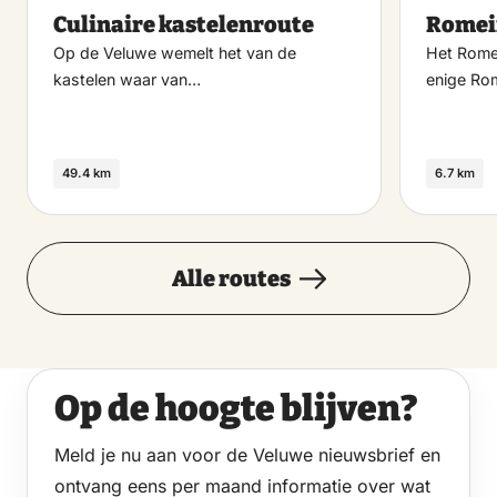
Maak
Culinaire kastelenroute
Romei
favoriet
Op de Veluwe wemelt het van de
Het Romei
kastelen waar van…
enige Ro
49.4 km
6.7 km
Alle routes
Op de hoogte blijven?
Meld je nu aan voor de Veluwe nieuwsbrief en
ontvang eens per maand informatie over wat