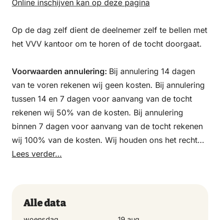
Online inschijven kan op deze pagina
Op de dag zelf dient de deelnemer zelf te bellen met
het VVV kantoor om te horen of de tocht doorgaat.
Voorwaarden annulering:
Bij annulering 14 dagen
van te voren rekenen wij geen kosten. Bij annulering
tussen 14 en 7 dagen voor aanvang van de tocht
rekenen wij 50% van de kosten. Bij annulering
binnen 7 dagen voor aanvang van de tocht rekenen
wij 100% van de kosten. Wij houden ons het recht
voor de tocht bij slecht weer af te lasten, dat wil
Lees verder…
zeggen bij storm, harde regen, harde wind, extreem
hoge temperaturen en kou of gladheid. In dit geval
zijn geen kosten verschuldigd. Eventueel vooruit
Alle data
betaalde kosten ontvang je zo spoedig mogelijk van
woensdag
19 aug.