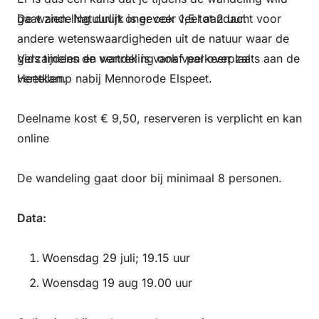
gaat zien. Natuurlijk is er ook veel aandacht voor
De wandeling duurt ongeveer 1,5 tot 2 uur.
andere wetenswaardigheden uit de natuur waar de
gids tijdens de wandeling ook veel over zal
Verzamelen en vertrek is vanaf parkeerplaats aan de
vertellen.
Heetkamp nabij Mennorode Elspeet.
Deelname kost € 9,50, reserveren is verplicht en kan
online
De wandeling gaat door bij minimaal 8 personen.
Data:
Woensdag 29 juli; 19.15 uur
Woensdag 19 aug 19.00 uur