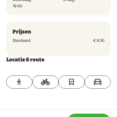
ons retour (binnen 10 werkdagen).
19:00
Prijzen
Standaard
€ 9,50
Locatie & route
Toon op kaart