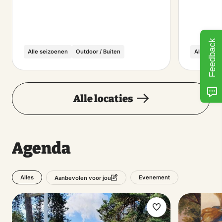
Feedback
Alle seizoenen
Outdoor / Buiten
Alle seiz
Alle locaties
Agenda
Alles
Evenement
Aanbevolen voor jou
Maak