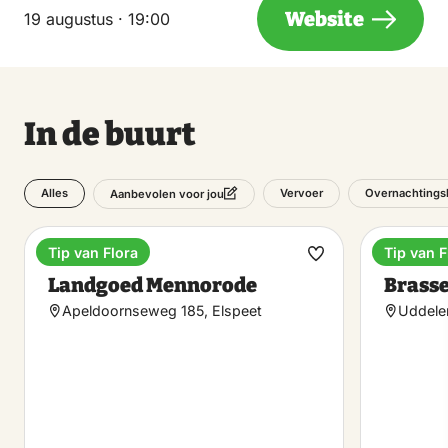
Website
19 augustus · 19:00
In de buurt
Alles
Vervoer
Overnachtingsl
Aanbevolen voor jou
Tip van Flora
Tip van F
Landgoed
Brasser
Maak
Landgoed Mennorode
Brasse
favoriet
Apeldoornseweg 185, Elspeet
Uddele