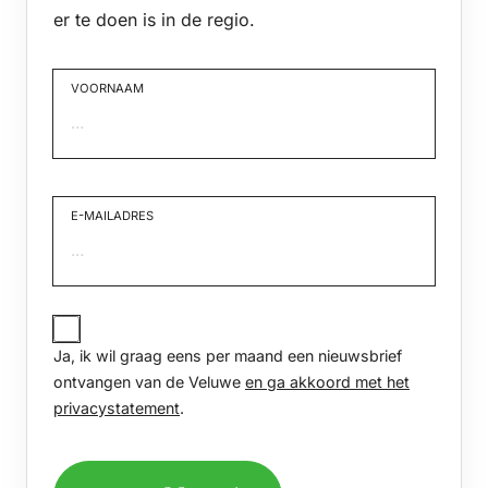
er te doen is in de regio.
VOORNAAM
Voornaam
E-MAILADRES
JA,
IK
Ja, ik wil graag eens per maand een nieuwsbrief
WIL
GRAAG
ontvangen van de Veluwe
en ga akkoord met het
EENS
privacystatement
.
PER
MAAND
EEN
NIEUWSBRIEF