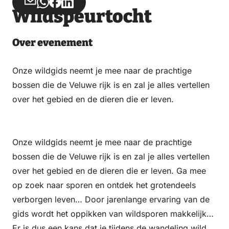
Deel
Deel
Deel
Deel
Wildspeurtocht
via
via
op
op
Email
WhatsApp
Facebook
LinkedIn
Over evenement
Onze wildgids neemt je mee naar de prachtige
bossen die de Veluwe rijk is en zal je alles vertellen
over het gebied en de dieren die er leven.
Onze wildgids neemt je mee naar de prachtige
bossen die de Veluwe rijk is en zal je alles vertellen
over het gebied en de dieren die er leven. Ga mee
op zoek naar sporen en ontdek het grotendeels
verborgen leven… Door jarenlange ervaring van de
gids wordt het oppikken van wildsporen makkelijker.
Er is dus een kans dat je tijdens de wandeling wild