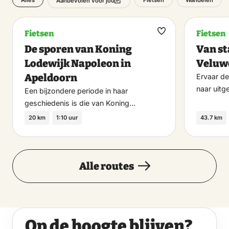
Alles
Fietsen
Wandelen
Aanbevolen voor jou
Fietsen
Fietsen
Maak
De sporen van Koning
Van st
favoriet
Lodewijk Napoleon in
Veluw
Apeldoorn
Ervaar de
naar uitg
Een bijzondere periode in haar
geschiedenis is die van Koning…
20 km
1:10 uur
43.7 km
Alle routes
Op de hoogte blijven?