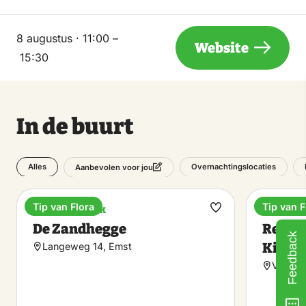
8 augustus · 11:00 –
Website
15:30
In de buurt
Alles
Overnachtingslocaties
Aanbevolen voor jou
Tip van Flora
Tip van F
Vakantiepark
Recreat
Maak
De Zandhegge
Recrea
favoriet
Feedback
Kievit
Langeweg 14, Emst
Viskwe