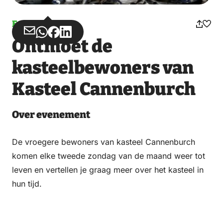
Evenement
Deel
Deel
Deel
Deel
Ontmoet de
via
via
op
op
Email
WhatsApp
Facebook
LinkedIn
kasteelbewoners van
Kasteel Cannenburch
Over evenement
De vroegere bewoners van kasteel Cannenburch
komen elke tweede zondag van de maand weer tot
leven en vertellen je graag meer over het kasteel in
hun tijd.