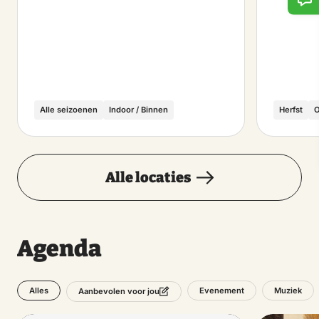
Alle seizoenen
Indoor / Binnen
Herfst
O
Alle locaties
Agenda
Alles
Evenement
Muziek
Aanbevolen voor jou