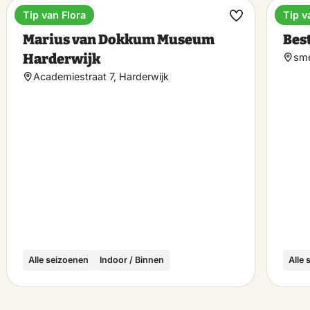
Tip van Flora
Tip v
Museum
Hote
k
Maak
Marius van Dokkum Museum
Bes
riet
favoriet
Harderwijk
sme
Academiestraat 7, Harderwijk
Alle seizoenen
Indoor / Binnen
Alle