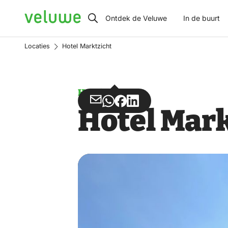
Veluwe
Ontdek de Veluwe
In de buurt
Locaties
Hotel Marktzicht
Hotel
Deel
Deel
Deel
Deel
Hotel Mar
via
via
op
op
Email
WhatsApp
Facebook
LinkedIn