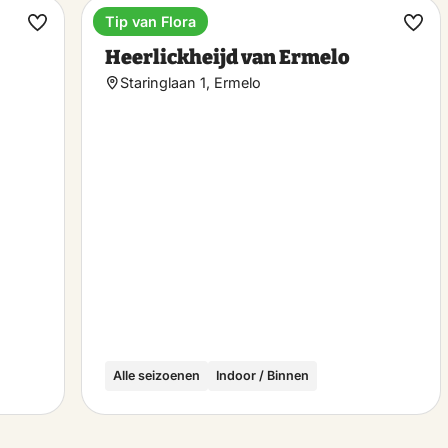
Tip van Flora
Hotel
Maak
Maa
Heerlickheijd van Ermelo
favoriet
favo
Staringlaan 1, Ermelo
Alle seizoenen
Indoor / Binnen