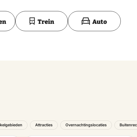
Toon op kaart
en
Trein
Auto
kelgebieden
Attracties
Overnachtingslocaties
Buitenrec