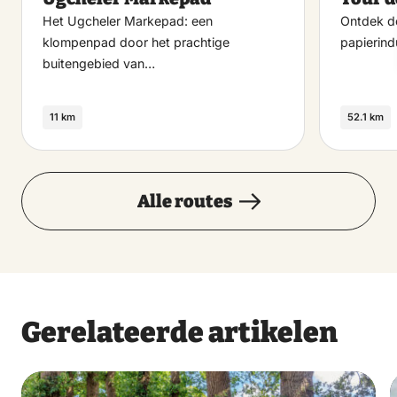
favoriet
Het Ugcheler Markepad: een
Ontdek d
klompenpad door het prachtige
papierind
buitengebied van…
11 km
52.1 km
Alle routes
Gerelateerde artikelen