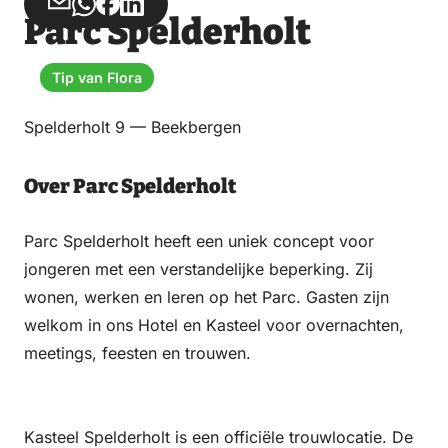
Deel
Deel
Deel
Deel
Parc Spelderholt
via
via
op
op
Email
WhatsApp
Facebook
LinkedIn
Tip van Flora
Spelderholt 9 — Beekbergen
Over Parc Spelderholt
Parc Spelderholt heeft een uniek concept voor
jongeren met een verstandelijke beperking. Zij
wonen, werken en leren op het Parc. Gasten zijn
welkom in ons Hotel en Kasteel voor overnachten,
meetings, feesten en trouwen.
Kasteel Spelderholt is een officiële trouwlocatie. De