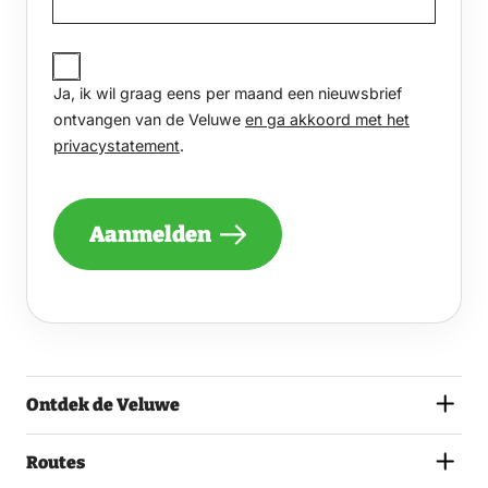
JA,
IK
Ja, ik wil graag eens per maand een nieuwsbrief
WIL
GRAAG
ontvangen van de Veluwe
en ga akkoord met het
EENS
privacystatement
.
PER
MAAND
EEN
NIEUWSBRIEF
Aanmelden
ONTVANGEN
VAN
DE
VELUWE
EN
GA
AKKOORD
MET
Ontdek de Veluwe
HET
PRIVACYSTATEMENT.
(VEREIST)
Routes