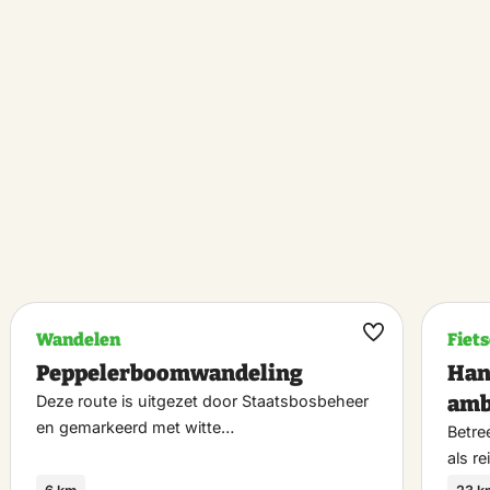
Wandelen
Fiet
k
Maak
Peppelerboomwandeling
Han
riet
favoriet
amb
Deze route is uitgezet door Staatsbosbeheer
en gemarkeerd met witte…
Betre
als r