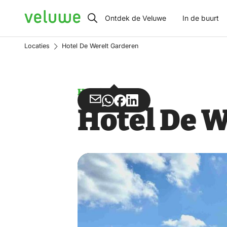
Veluwe
Ontdek de Veluwe
In de buurt
Locaties
Hotel De Werelt Garderen
Hotel
Deel
Deel
Deel
Deel
Hotel De 
via
via
op
op
Email
WhatsApp
Facebook
LinkedIn