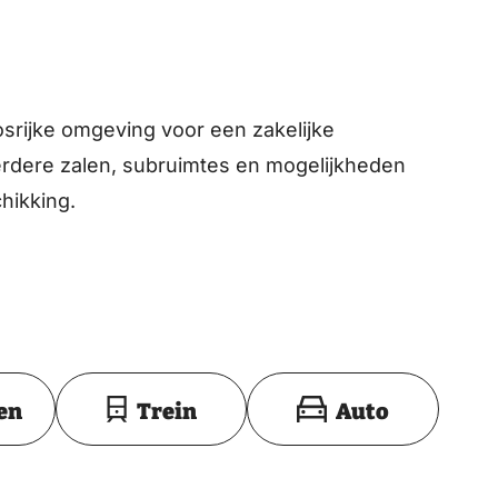
osrijke omgeving voor een zakelijke
rdere zalen, subruimtes en mogelijkheden
hikking.
Toon op kaart
en
Trein
Auto