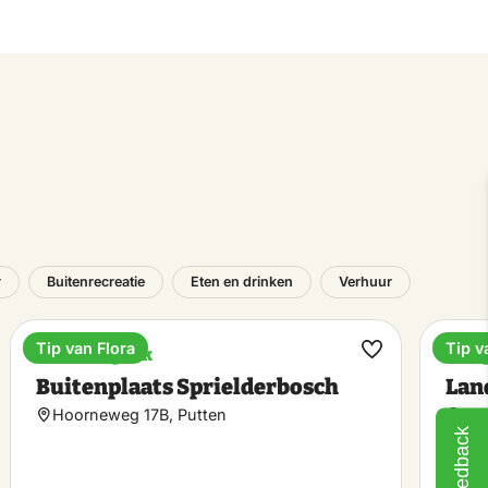
r
Buitenrecreatie
Eten en drinken
Verhuur
Tip van Flora
Tip v
Vakantiepark
Cam
k
Maak
Buitenplaats Sprielderbosch
Land
riet
favoriet
Hoorneweg 17B, Putten
Gre
Feedback