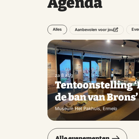
Agenda
Alles
Eve
Aanbevolen voor jou
za 8 aug
Tentoonstelling ‘
de ban van Brons’
Museum Het Pakhuis, Ermelo
Alle evenementen