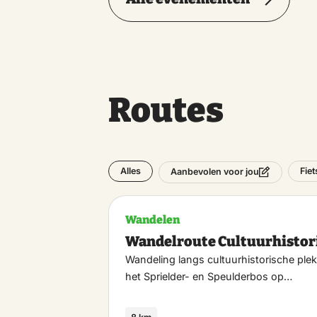
Routes
Alles
Fie
Aanbevolen voor jou
Wandelen
Wandelroute Cultuurhistor
Wandeling langs cultuurhistorische plek
het Sprielder- en Speulderbos op…