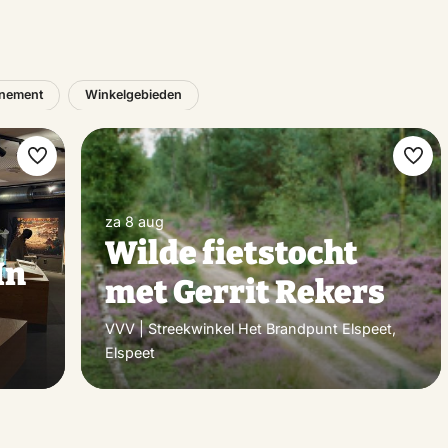
nement
Winkelgebieden
Maak
Maa
favoriet
favo
za 8 aug
Wilde fietstocht
In
met Gerrit Rekers
VVV | Streekwinkel Het Brandpunt Elspeet,
Elspeet