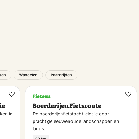
tsen
Wandelen
Paardrijden
Fietsen
Maak
Maa
ie
Boerderijen Fietsroute
favoriet
favo
ken in
De boerderijenfietstocht leidt je door
prachtige eeuwenoude landschappen en
langs…