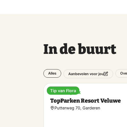
In de buurt
Alles
Ove
Aanbevolen voor jou
Tip van Flora
Vakantiepark
TopParken Resort Veluwe
Putterweg 70, Garderen