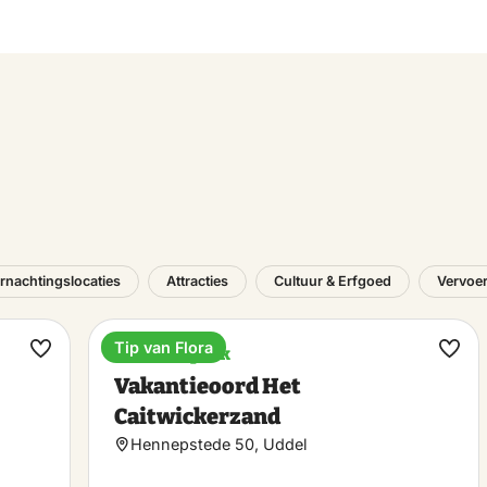
rnachtingslocaties
Attracties
Cultuur & Erfgoed
Vervoe
Tip van Flora
Vakantiepark
Maak
Maa
Vakantieoord Het
favoriet
favo
Caitwickerzand
Hennepstede 50, Uddel