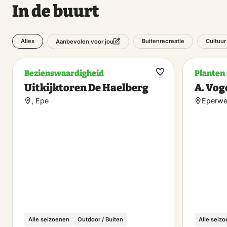
In de buurt
Alles
Buitenrecreatie
Cultuur
Aanbevolen voor jou
Bezienswaardigheid
Planten 
Maak
Uitkijktoren De Haelberg
A. Vog
favoriet
, Epe
Eperwe
Alle seizoenen
Outdoor / Buiten
Alle seiz