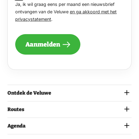
Ja, ik wil graag eens per maand een nieuwsbrief
WIL
GRAAG
ontvangen van de Veluwe
en ga akkoord met het
EENS
privacystatement
.
PER
MAAND
EEN
NIEUWSBRIEF
Aanmelden
ONTVANGEN
VAN
DE
VELUWE
EN
GA
AKKOORD
MET
Ontdek de Veluwe
HET
PRIVACYSTATEMENT.
(VEREIST)
Routes
Agenda