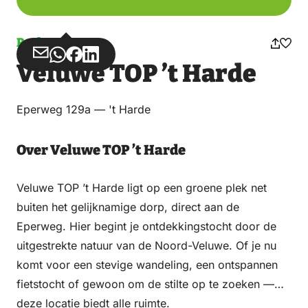
Parkeren
Deel
Deel
Deel
Deel
Veluwe TOP ’t Harde
via
via
op
op
Email
WhatsApp
Facebook
LinkedIn
Eperweg 129a — 't Harde
Over Veluwe TOP ’t Harde
Veluwe TOP ’t Harde ligt op een groene plek net
buiten het gelijknamige dorp, direct aan de
Eperweg. Hier begint je ontdekkingstocht door de
uitgestrekte natuur van de Noord-Veluwe. Of je nu
komt voor een stevige wandeling, een ontspannen
fietstocht of gewoon om de stilte op te zoeken —
deze locatie biedt alle ruimte.