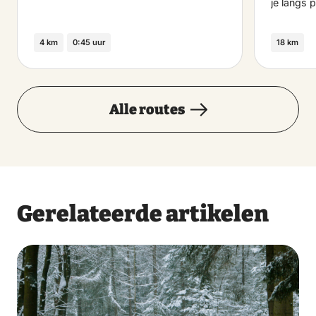
je langs 
4 km
0:45 uur
18 km
Alle routes
Gerelateerde artikelen