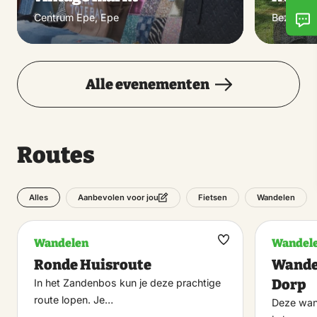
Centrum Epe, Epe
Bezoeker
Alle evenementen
Routes
Alles
Fietsen
Wandelen
Aanbevolen voor jou
Wandelen
Wandel
Maak
Ronde Huisroute
Wande
favoriet
Dorp
In het Zandenbos kun je deze prachtige
route lopen. Je…
Deze wand