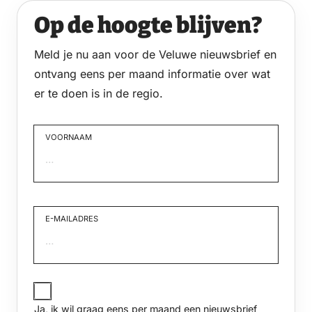
Op de hoogte blijven?
Meld je nu aan voor de Veluwe nieuwsbrief en
ontvang eens per maand informatie over wat
er te doen is in de regio.
VOORNAAM
Voornaam
E-MAILADRES
JA,
IK
Ja, ik wil graag eens per maand een nieuwsbrief
WIL