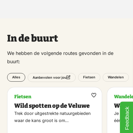
In de buurt
We hebben de volgende routes gevonden in de
buurt:
Alles
Fietsen
Wandelen
Aanbevolen voor jou
Fietsen
Wandel
Maak
Wild spotten op de Veluwe
Wester
favoriet
Feedback
Trek door uitgestrekte natuurgebieden
Je komt 
waar de kans groot is om…
één van 