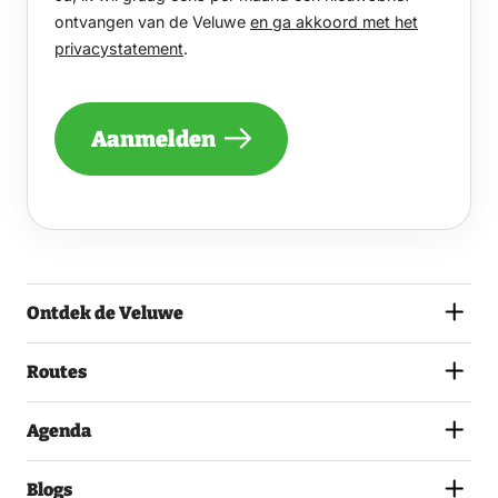
GRAAG
ontvangen van de Veluwe
en ga akkoord met het
EENS
privacystatement
.
PER
MAAND
EEN
NIEUWSBRIEF
Aanmelden
ONTVANGEN
VAN
DE
VELUWE
EN
GA
AKKOORD
MET
Ontdek de Veluwe
HET
PRIVACYSTATEMENT.
(VEREIST)
Routes
Agenda
Blogs