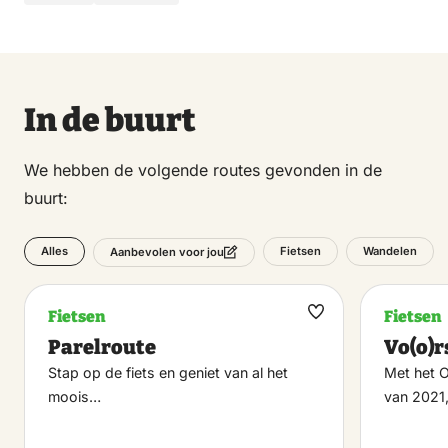
In de buurt
We hebben de volgende routes gevonden in de
buurt:
Alles
Fietsen
Wandelen
Aanbevolen voor jou
Fietsen
Fietsen
Maak
Parelroute
Vo(o)r
favoriet
Stap op de fiets en geniet van al het
Met het
moois…
van 2021