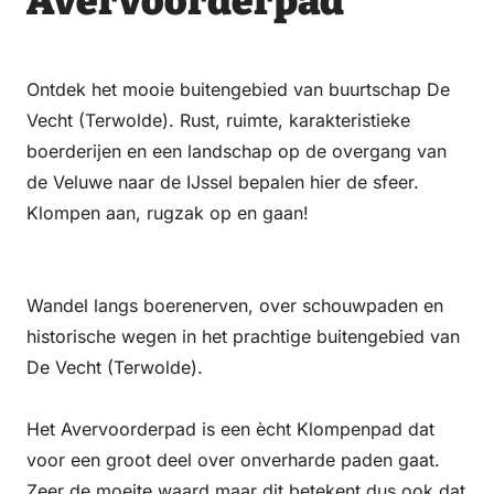
Avervoorderpad
via
via
op
op
Email
WhatsApp
Facebook
LinkedIn
Ontdek het mooie buitengebied van buurtschap De
Vecht (Terwolde). Rust, ruimte, karakteristieke
boerderijen en een landschap op de overgang van
de Veluwe naar de IJssel bepalen hier de sfeer.
Klompen aan, rugzak op en gaan!
Wandel langs boerenerven, over schouwpaden en
historische wegen in het prachtige buitengebied van
De Vecht (Terwolde).
Het Avervoorderpad is een ècht Klompenpad dat
voor een groot deel over onverharde paden gaat.
Zeer de moeite waard maar dit betekent dus ook dat