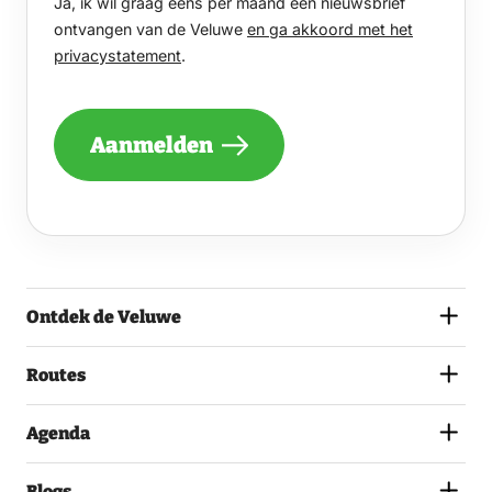
Ja, ik wil graag eens per maand een nieuwsbrief
WIL
GRAAG
ontvangen van de Veluwe
en ga akkoord met het
EENS
privacystatement
.
PER
MAAND
EEN
NIEUWSBRIEF
Aanmelden
ONTVANGEN
VAN
DE
VELUWE
EN
GA
AKKOORD
MET
Ontdek de Veluwe
HET
PRIVACYSTATEMENT.
(VEREIST)
Routes
Agenda
Blogs