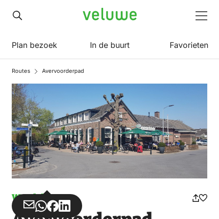
Veluwe
Men
Plan bezoek
In de buurt
Favorieten
Routes
Avervoorderpad
Wandelen
Deel
Deel
Deel
Deel