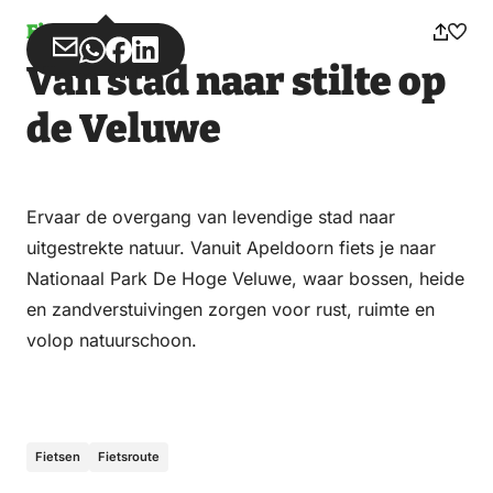
Fietsen
Deel
Deel
Deel
Deel
Van stad naar stilte op
via
via
op
op
Email
WhatsApp
Facebook
LinkedIn
de Veluwe
Ervaar de overgang van levendige stad naar
uitgestrekte natuur. Vanuit Apeldoorn fiets je naar
Nationaal Park De Hoge Veluwe, waar bossen, heide
en zandverstuivingen zorgen voor rust, ruimte en
volop natuurschoon.
Fietsen
Fietsroute