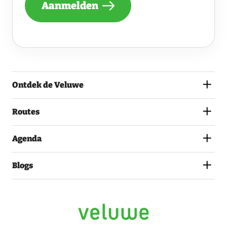
Aanmelden
ONTVANGEN
VAN
DE
VELUWE
EN
GA
AKKOORD
MET
Ontdek de Veluwe
HET
PRIVACYSTATEMENT.
(VEREIST)
Routes
Agenda
Blogs