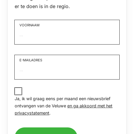
er te doen is in de regio.
VOORNAAM
Voornaam
E-MAILADRES
JA,
IK
Ja, ik wil graag eens per maand een nieuwsbrief
WIL
GRAAG
ontvangen van de Veluwe
en ga akkoord met het
EENS
privacystatement
.
PER
MAAND
EEN
NIEUWSBRIEF