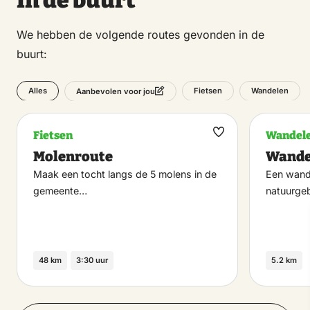
We hebben de volgende routes gevonden in de
buurt:
Alles
Fietsen
Wandelen
Aanbevolen voor jou
Fietsen
Wandel
Maak
Molenroute
Wande
favoriet
Maak een tocht langs de 5 molens in de
Een wande
gemeente…
natuurgeb
48 km
3:30 uur
5.2 km