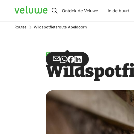
Veluwe
Ontdek de Veluwe
In de buurt
Routes
Wildspotfietsroute Apeldoorn
Fietsen
Deel
Deel
Deel
Deel
Wildspotf
via
via
op
op
Email
WhatsApp
Facebook
LinkedIn