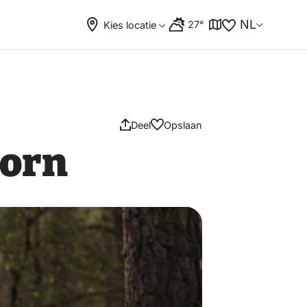
NL
27°
Kies locatie
Deel
Opslaan
oorn