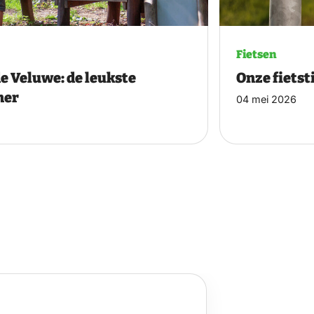
Fietsen
e Veluwe: de leukste
Onze fietst
mer
04 mei 2026