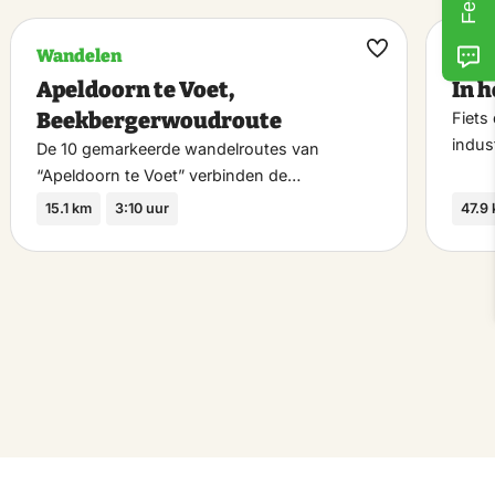
Wandelen
Fiet
k
Maak
Apeldoorn te Voet,
In h
riet
favoriet
Beekbergerwoudroute
Fiets
indus
De 10 gemarkeerde wandelroutes van
“Apeldoorn te Voet” verbinden de…
15.1 km
3:10 uur
47.9