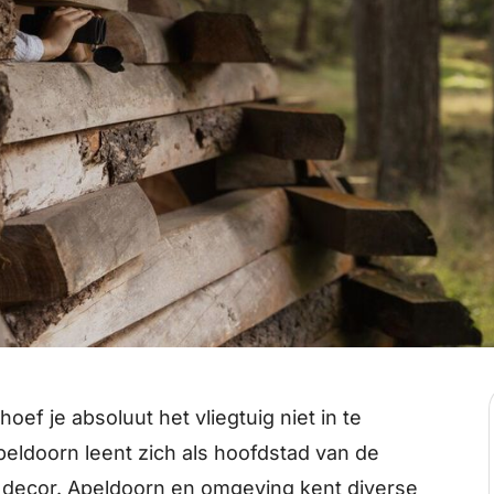
oef je absoluut het vliegtuig niet in te
eldoorn leent zich als hoofdstad van de
k decor. Apeldoorn en omgeving kent diverse