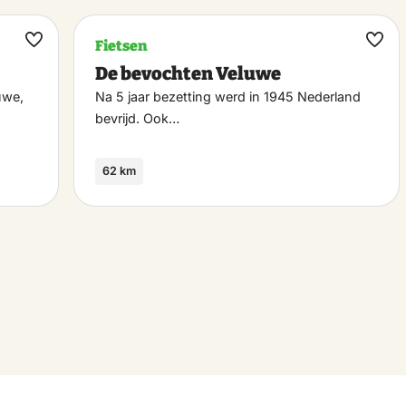
Fietsen
Maak
Maa
De bevochten Veluwe
favoriet
favo
uwe,
Na 5 jaar bezetting werd in 1945 Nederland
bevrijd. Ook…
62 km