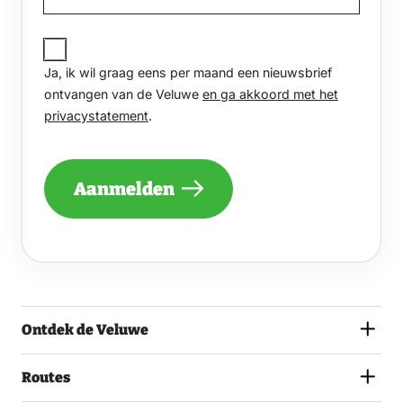
JA,
IK
Ja, ik wil graag eens per maand een nieuwsbrief
WIL
GRAAG
ontvangen van de Veluwe
en ga akkoord met het
EENS
privacystatement
.
PER
MAAND
EEN
NIEUWSBRIEF
Aanmelden
ONTVANGEN
VAN
DE
VELUWE
EN
GA
AKKOORD
MET
Ontdek de Veluwe
HET
PRIVACYSTATEMENT.
(VEREIST)
Routes