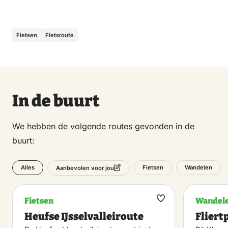
Fietsen
Fietsroute
In de buurt
We hebben de volgende routes gevonden in de
buurt:
Alles
Fietsen
Wandelen
Aanbevolen voor jou
Fietsen
Wandel
Maak
Heufse IJsselvalleiroute
Fliert
favoriet