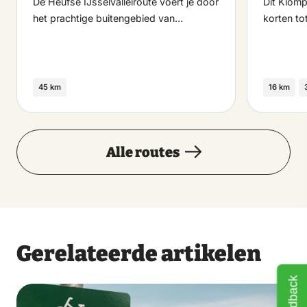
De Heufse IJsselvalleiroute voert je door
Dit Klomp
het prachtige buitengebied van…
korten to
45 km
16 km
Alle routes
Gerelateerde artikelen
Feedback