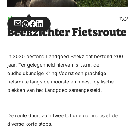
Fietsen
Deel
Deel
Deel
Deel
Beekzichter Fietsroute
via
via
op
op
Email
WhatsApp
Facebook
LinkedIn
In 2020 bestond Landgoed Beekzicht bestond 200
jaar. Ter gelegenheid hiervan is i.s.m. de
oudheidkundige Kring Voorst een prachtige
fietsroute langs de mooiste en meest idyllische
plekken van het Landgoed samengesteld.
De route duurt zo’n twee tot drie uur inclusief de
diverse korte stops.