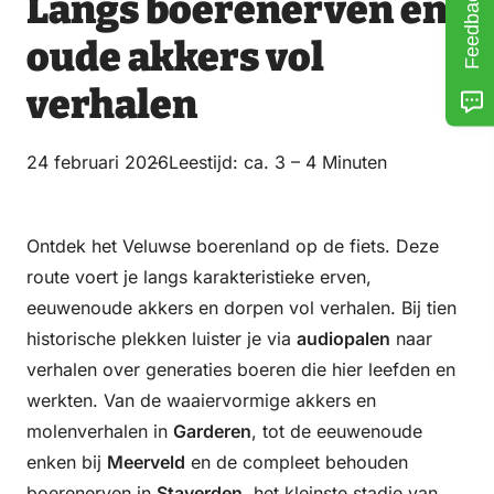
Feedback
Langs boerenerven en
oude akkers vol
verhalen
24 februari 2026
Leestijd: ca. 3 – 4 Minuten
Ontdek het Veluwse boerenland op de fiets. Deze
route voert je langs karakteristieke erven,
eeuwenoude akkers en dorpen vol verhalen. Bij tien
historische plekken luister je via
audiopalen
naar
verhalen over generaties boeren die hier leefden en
werkten. Van de waaiervormige akkers en
molenverhalen in
Garderen
, tot de eeuwenoude
enken bij
Meerveld
en de compleet behouden
boerenerven in
Staverden
, het kleinste stadje van