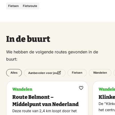
land of een knapperig broodje gebakken met lokaal
Fietsen
Fietsroute
graan.
In de buurt
We hebben de volgende routes gevonden in de
buurt:
Alles
Fietsen
Wandelen
Aanbevolen voor jou
Wandelen
Wandel
Maak
Route Belmont –
Klinke
favoriet
Middelpunt van Nederland
De "Klink
het cent
Deze route van 2,4 km loopt door het