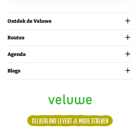
GA
AKKOORD
MET
Ontdek de Veluwe
HET
PRIVACYSTATEMENT.
(VEREIST)
Routes
Agenda
Blogs