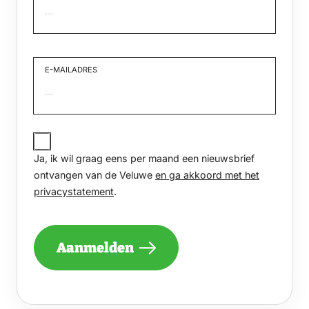
Voornaam
E-MAILADRES
JA,
IK
Ja, ik wil graag eens per maand een nieuwsbrief
WIL
GRAAG
ontvangen van de Veluwe
en ga akkoord met het
EENS
privacystatement
.
PER
MAAND
EEN
NIEUWSBRIEF
Aanmelden
ONTVANGEN
VAN
DE
VELUWE
EN