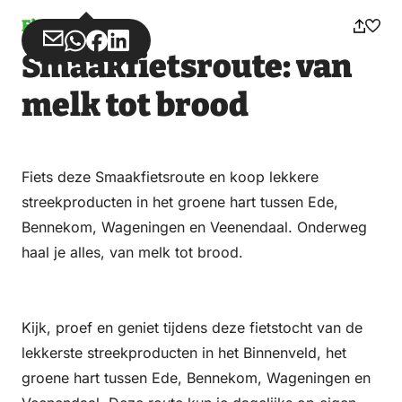
Fietsen
Deel
Deel
Deel
Deel
Smaakfietsroute: van
via
via
op
op
Email
WhatsApp
Facebook
LinkedIn
melk tot brood
Fiets deze Smaakfietsroute en koop lekkere
streekproducten in het groene hart tussen Ede,
Bennekom, Wageningen en Veenendaal. Onderweg
haal je alles, van melk tot brood.
Kijk, proef en geniet tijdens deze fietstocht van de
lekkerste streekproducten in het Binnenveld, het
groene hart tussen Ede, Bennekom, Wageningen en