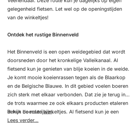
Veenendaal. Deze route kun je dagelijks op eigen
gelegenheid fietsen. Let wel op de openingstijden
van de winkeltjes!
Ontdek het rustige Binnenveld
Het Binnenveld is een open weidegebied dat wordt
doorsneden door het kronkelige Valleikanaal. Al
fietsend kun je genieten van blije koeien in de weide.
Je komt mooie koeienrassen tegen als de Blaarkop
en de Belgische Blauwe. In dit gebied voelen boeren
zich sterk met elkaar verbonden. Dat zie je terug in
de trots waarmee ze ook elkaars producten etaleren
in hun boerderijwinkeltjes. Al fietsend kun je een
Bekijk de route
hier
.
complete maaltijd verzamelen. Heerlijke boerenkaas,
Lees verder…
roomgele advocaat, groente krakend vers van het