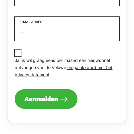
Voornaam
E-MAILADRES
JA,
IK
Ja, ik wil graag eens per maand een nieuwsbrief
WIL
GRAAG
ontvangen van de Veluwe
en ga akkoord met het
EENS
privacystatement
.
PER
MAAND
EEN
NIEUWSBRIEF
Aanmelden
ONTVANGEN
VAN
DE
VELUWE
EN
GA