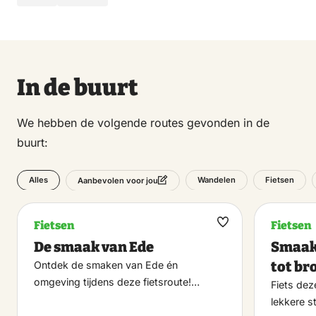
In de buurt
We hebben de volgende routes gevonden in de
buurt:
Alles
Wandelen
Fietsen
Aanbevolen voor jou
Fietsen
Fietsen
Maak
De smaak van Ede
Smaakf
favoriet
tot br
Ontdek de smaken van Ede én
omgeving tijdens deze fietsroute!…
Fiets dez
lekkere s