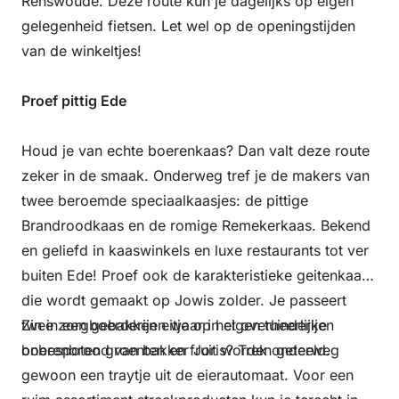
Renswoude. Deze route kun je dagelijks op eigen
gelegenheid fietsen. Let wel op de openingstijden
van de winkeltjes!
Proef pittig Ede
Houd je van echte boerenkaas? Dan valt deze route
zeker in de smaak. Onderweg tref je de makers van
twee beroemde speciaalkaasjes: de pittige
Brandroodkaas en de romige Remekerkaas. Bekend
en geliefd in kaaswinkels en luxe restaurants tot ver
buiten Ede! Proef ook de karakteristieke geitenkaas
die wordt gemaakt op Jowis zolder. Je passeert
twee zorgboerderijen waar in eigen tuinderijen
Zin in een gebakken eitje op het overheerlijke
onbespoten groenten en fruit worden geteeld.
boerenbrood van bakker Joris? Trek onderweg
gewoon een traytje uit de eierautomaat. Voor een