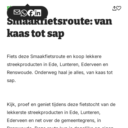
Fietsen
Deel
Deel
Deel
Deel
Smaakfietsroute: van
via
via
op
op
Email
WhatsApp
Facebook
LinkedIn
kaas tot sap
Fiets deze Smaakfietsroute en koop lekkere
streekproducten in Ede, Lunteren, Ederveen en
Renswoude. Onderweg haal je alles, van kaas tot
sap.
Kijk, proef en geniet tijdens deze fietstocht van de
lekkerste streekproducten in Ede, Lunteren,
Ederveen en net over de gemeentegrens, in