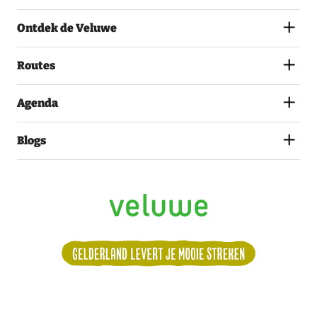
AKKOORD
MET
Ontdek de Veluwe
HET
PRIVACYSTATEMENT.
(VEREIST)
Routes
Agenda
Blogs