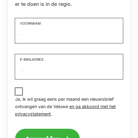
er te doen is in de regio.
VOORNAAM
Voornaam
E-MAILADRES
JA,
IK
Ja, ik wil graag eens per maand een nieuwsbrief
WIL
GRAAG
ontvangen van de Veluwe
en ga akkoord met het
EENS
privacystatement
.
PER
MAAND
EEN
NIEUWSBRIEF