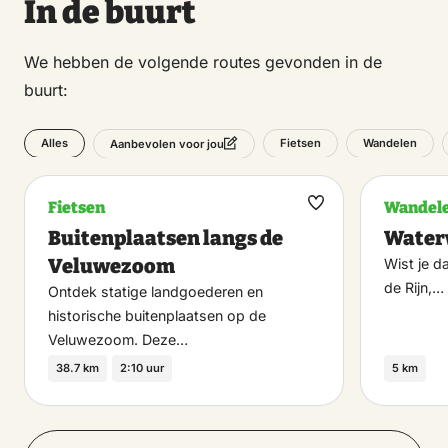
In de buurt
We hebben de volgende routes gevonden in de
buurt:
Alles
Fietsen
Wandelen
Aanbevolen voor jou
Fietsen
Wandel
Maak
Buitenplaatsen langs de
Water
favoriet
Veluwezoom
Wist je d
de Rijn,…
Ontdek statige landgoederen en
historische buitenplaatsen op de
Veluwezoom. Deze…
38.7 km
2:10 uur
5 km