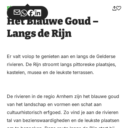
Fietsen
Deel
Deel
Deel
Deel
Het Blauwe Goud –
via
via
op
op
Email
WhatsApp
Facebook
LinkedIn
Langs de Rijn
Er valt volop te genieten aan en langs de Gelderse
rivieren. De Rijn stroomt langs pittoreske plaatsjes,
kastelen, musea en de leukste terrassen.
De rivieren in de regio Arnhem zijn het blauwe goud
van het landschap en vormen een schat aan
cultuurhistorisch erfgoed. Zo vind je aan de rivieren
tal van bezienswaardigheden en de leukste plaatsen