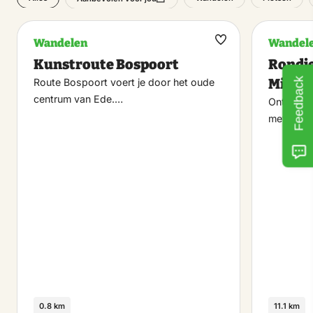
Wandelen
Wandel
Maak
Kunstroute Bospoort
Rondje
favoriet
Midde
Feedback
Route Bospoort voert je door het oude
centrum van Ede.…
Ontdek h
met deze
0.8 km
11.1 km