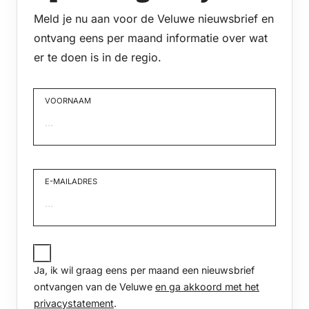
Meld je nu aan voor de Veluwe nieuwsbrief en
ontvang eens per maand informatie over wat
er te doen is in de regio.
VOORNAAM
Voornaam
E-MAILADRES
JA,
IK
Ja, ik wil graag eens per maand een nieuwsbrief
WIL
GRAAG
ontvangen van de Veluwe
en ga akkoord met het
EENS
privacystatement
.