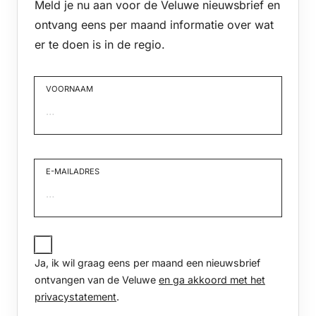
Meld je nu aan voor de Veluwe nieuwsbrief en
ontvang eens per maand informatie over wat
er te doen is in de regio.
VOORNAAM
Voornaam
E-MAILADRES
JA,
IK
Ja, ik wil graag eens per maand een nieuwsbrief
WIL
GRAAG
ontvangen van de Veluwe
en ga akkoord met het
EENS
privacystatement
.
PER