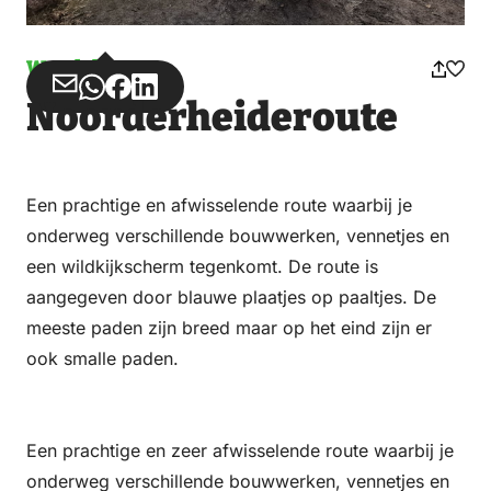
Wandelen
Deel
Deel
Deel
Deel
Noorderheideroute
via
via
op
op
Email
WhatsApp
Facebook
LinkedIn
Een prachtige en afwisselende route waarbij je
onderweg verschillende bouwwerken, vennetjes en
een wildkijkscherm tegenkomt. De route is
aangegeven door blauwe plaatjes op paaltjes. De
meeste paden zijn breed maar op het eind zijn er
ook smalle paden.
Een prachtige en zeer afwisselende route waarbij je
onderweg verschillende bouwwerken, vennetjes en