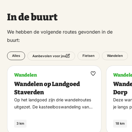
In de buurt
We hebben de volgende routes gevonden in de
buurt:
Alles
Fietsen
Wandelen
Aanbevolen voor jou
Wandelen
Wandel
Maak
Wandelen op Landgoed
Wande
favoriet
Staverden
Dorp
Op het landgoed zijn drie wandelroutes
Deze wand
uitgezet. De kasteelboswandeling van…
je langs 
3 km
18 km