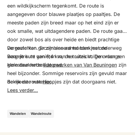
een wildkijkscherm tegenkomt. De route is
aangegeven door blauwe plaatjes op paaltjes. De
meeste paden zijn breed maar op het eind zijn er
ook smalle, wat uitdagendere paden. De route gaat
door zowel bos als over heide en biedt prachtige
vergezichten. Er zijn een aantal bankjes onderweg
De route kan gecombineerd worden met de
waar je kunt genieten van het uitzicht. De onlangs
Bergeltroute van 6,4 km, de routes volgen voor een
gerestaureerde
klein deel hetzelfde pad.
waterwerken van Van Beuningen
zijn
heel bijzonder. Sommige reservoirs zijn gevuld maar
de meeste waterloopjes zijn dat doorgaans niet.
Bekijk de route
hier
.
Lees verder…
Wandelen
Wandelroute