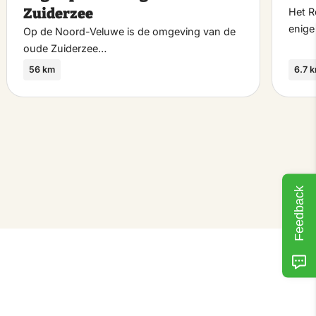
riet
favoriet
Zuiderzee
Het R
enig
Op de Noord-Veluwe is de omgeving van de
oude Zuiderzee…
56 km
6.7 
Feedback