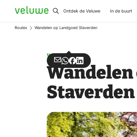
Veluwe
Ontdek de Veluwe
In de buurt
Routes
Wandelen op Landgoed Staverden
Wandelen
Deel
Deel
Deel
Deel
Wandelen 
via
via
op
op
Email
WhatsApp
Facebook
LinkedIn
Staverden