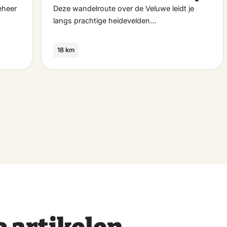
favoriet
favo
eheer
Deze wandelroute over de Veluwe leidt je
langs prachtige heidevelden…
18 km