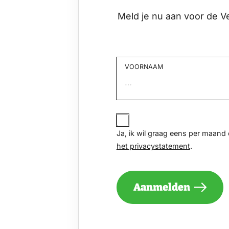
Meld je nu aan voor de V
VOORNAAM
Voornaam
JA,
IK
Ja, ik wil graag eens per maan
WIL
het privacystatement
.
GRAAG
EENS
PER
MAAND
Aanmelden
EEN
NIEUWSBRIEF
ONTVANGEN
VAN