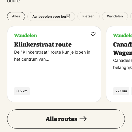
buurt:
Alles
Fietsen
Wandelen
Aanbevolen voor jou
Wandelen
Wandel
Maak
Klinkerstraat route
Canadi
favoriet
Wagen
De "Klinkerstraat" route kun je lopen in
het centrum van…
Canadese 
belangrijk
0.5 km
27.1 km
Alle routes