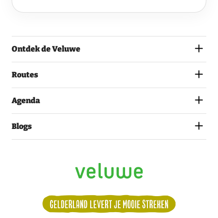
VELUWE
EN
GA
AKKOORD
MET
Ontdek de Veluwe
HET
PRIVACYSTATEMENT.
(VEREIST)
Routes
Agenda
Blogs