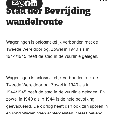
Deel
Deel
Deel
Deel
Stad der Bevrijding
via
via
op
op
Email
WhatsApp
Facebook
LinkedIn
wandelroute
Wageningen is onlosmakelijk verbonden met de
Tweede Wereldoorlog. Zowel in 1940 als in
1944/1945 heeft de stad in de vuurlinie gelegen.
Wageningen is onlosmakelijk verbonden met de
Tweede Wereldoorlog. Zowel in 1940 als in
1944/1945 heeft de stad in de vuurlinie gelegen. En
zowel in 1940 als in 1944 is de hele bevolking
geëvacueerd. De oorlog heeft dan ook zijn sporen in
en rond Wageningen achtergelaten. Meest bekend is