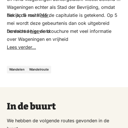
Wageningen echter als Stad der Bevrijding, omdat
hier op 5 mei 1945 de capitulatie is getekend. Op 5
Bekijk de route
hier
.
mei wordt deze gebeurtenis dan ook uitgebreid
herdacht en gevierd.
Download
hier
de brouchure met veel informatie
over Wageningen en vrijheid
Lees verder…
Wandelen
Wandelroute
In de buurt
We hebben de volgende routes gevonden in de