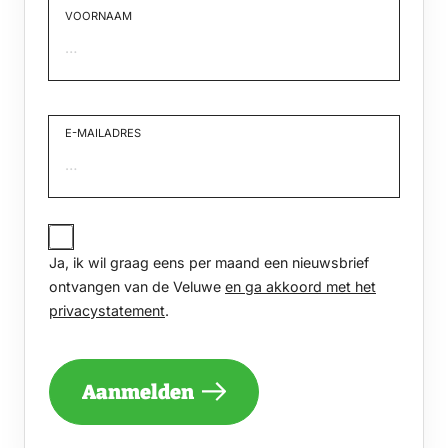
VOORNAAM
Voornaam
E-MAILADRES
JA,
IK
Ja, ik wil graag eens per maand een nieuwsbrief
WIL
GRAAG
ontvangen van de Veluwe
en ga akkoord met het
EENS
privacystatement
.
PER
MAAND
EEN
NIEUWSBRIEF
Aanmelden
ONTVANGEN
VAN
DE