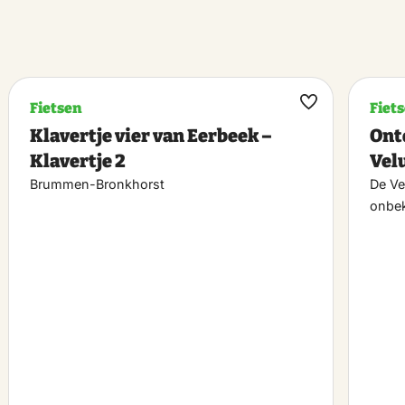
Fietsen
Fiet
k
Maak
Klavertje vier van Eerbeek –
Ont
riet
favoriet
Klavertje 2
Vel
Brummen-Bronkhorst
De Ve
onbek