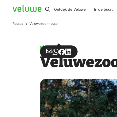
Veluwe
Ontdek de Veluwe
In de buurt
Routes
Veluwezoomroute
Fietsen
Deel
Deel
Deel
Deel
Veluwezo
via
via
op
op
Email
WhatsApp
Facebook
LinkedIn