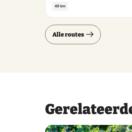
49 km
Alle routes
Gerelateerde