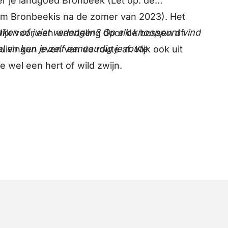
er je landgoed Bronbeek (Let op: de
m Bronbeekis na de zomer van 2023). Het
aken of juist verlengen? Op elk knooppunt vind
 Wijk voor een wandeling door de bossen of
l en kun je zelf eenvoudig je route
ivingen even van de route af. Kijk ook uit
e wel een hert of wild zwijn.