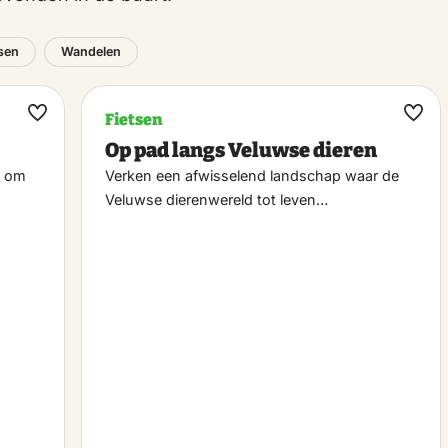
tsen
Wandelen
Fietsen
Maak
Maa
Op pad langs Veluwse dieren
favoriet
favo
d om
Verken een afwisselend landschap waar de
Veluwse dierenwereld tot leven…