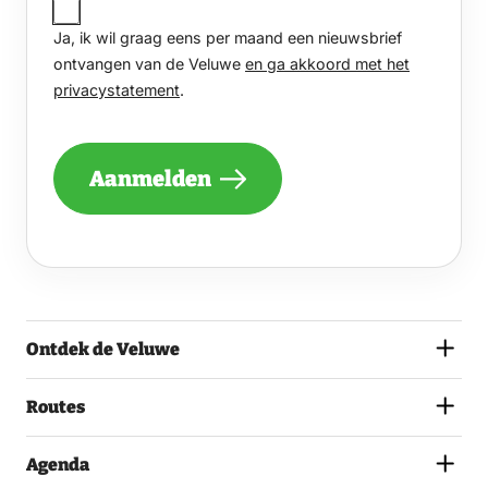
IK
Ja, ik wil graag eens per maand een nieuwsbrief
WIL
GRAAG
ontvangen van de Veluwe
en ga akkoord met het
EENS
privacystatement
.
PER
MAAND
EEN
NIEUWSBRIEF
Aanmelden
ONTVANGEN
VAN
DE
VELUWE
EN
GA
AKKOORD
MET
Ontdek de Veluwe
HET
PRIVACYSTATEMENT.
(VEREIST)
Routes
Agenda