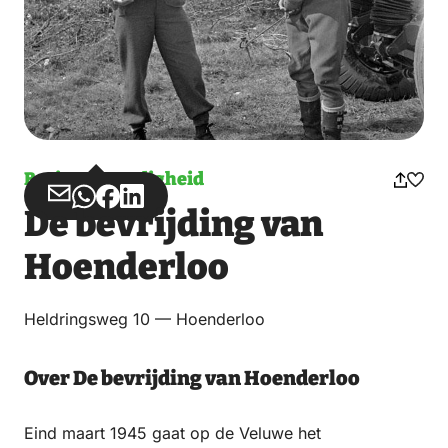
Bezienswaardigheid
Deel
Deel
Deel
Deel
De bevrijding van
via
via
op
op
Email
WhatsApp
Facebook
LinkedIn
Hoenderloo
Heldringsweg 10 — Hoenderloo
Over De bevrijding van Hoenderloo
Eind maart 1945 gaat op de Veluwe het