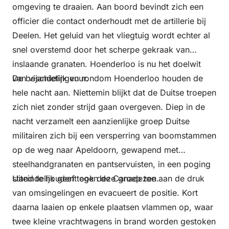
omgeving te draaien. Aan boord bevindt zich een
officier die contact onderhoudt met de artillerie bij
Deelen. Het geluid van het vliegtuig wordt echter al
snel overstemd door het scherpe gekraak van
inslaande granaten. Hoenderloo is nu het doelwit
van vijandelijk vuur.
De beschietingen rondom Hoenderloo houden de
hele nacht aan. Niettemin blijkt dat de Duitse troepen
zich niet zonder strijd gaan overgeven. Diep in de
nacht verzamelt een aanzienlijke groep Duitse
militairen zich bij een versperring van boomstammen
op de weg naar Apeldoorn, gewapend met
steelhandgranaten en pantservuisten, in een poging
stand te houden tegen de Canadezen.
Uiteindelijk geeft ook deze groep toe aan de druk
van omsingelingen en evacueert de positie. Kort
daarna laaien op enkele plaatsen vlammen op, waar
twee kleine vrachtwagens in brand worden gestoken