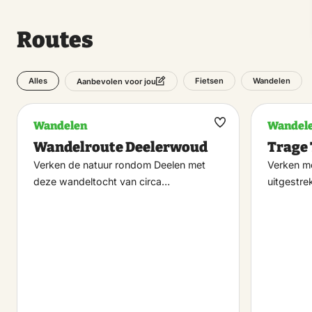
Routes
Alles
Fietsen
Wandelen
Aanbevolen voor jou
Wandelen
Wandel
Maak
Wandelroute Deelerwoud
Trage
favoriet
Verken de natuur rondom Deelen met
Verken m
deze wandeltocht van circa…
uitgestr