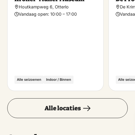
favoriet
Houtkampweg 6, Otterlo
De Kri
Vandaag open:
10:00 – 17:00
Vandaa
Alle seizoenen
Indoor / Binnen
Alle seiz
Alle locaties