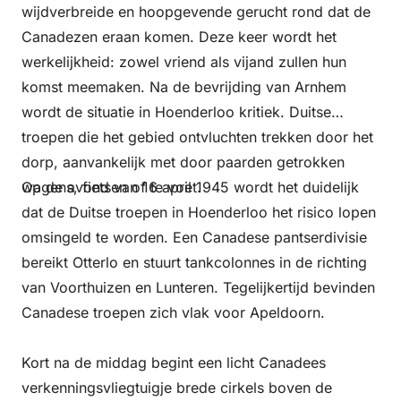
wijdverbreide en hoopgevende gerucht rond dat de
Canadezen eraan komen. Deze keer wordt het
werkelijkheid: zowel vriend als vijand zullen hun
komst meemaken. Na de bevrijding van Arnhem
wordt de situatie in Hoenderloo kritiek. Duitse
troepen die het gebied ontvluchten trekken door het
dorp, aanvankelijk met door paarden getrokken
wagens, fietsen of te voet.
Op de avond van 16 april 1945 wordt het duidelijk
dat de Duitse troepen in Hoenderloo het risico lopen
omsingeld te worden. Een Canadese pantserdivisie
bereikt Otterlo en stuurt tankcolonnes in de richting
van Voorthuizen en Lunteren. Tegelijkertijd bevinden
Canadese troepen zich vlak voor Apeldoorn.
Kort na de middag begint een licht Canadees
verkenningsvliegtuigje brede cirkels boven de