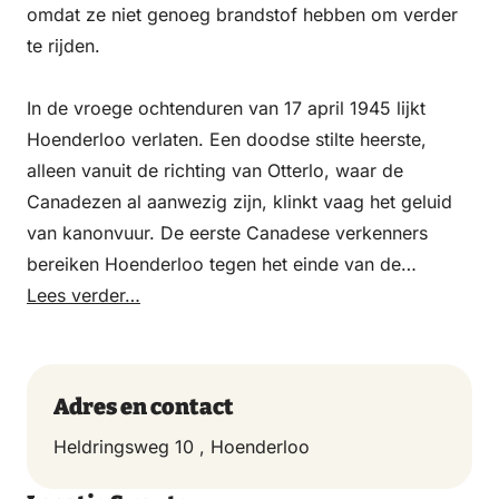
omdat ze niet genoeg brandstof hebben om verder
te rijden.
In de vroege ochtenduren van 17 april 1945 lijkt
Hoenderloo verlaten. Een doodse stilte heerste,
alleen vanuit de richting van Otterlo, waar de
Canadezen al aanwezig zijn, klinkt vaag het geluid
van kanonvuur. De eerste Canadese verkenners
bereiken Hoenderloo tegen het einde van de
ochtend. Op verzoek van een officier die met een
Lees verder…
jeep arriveert, haalt een boer zijn Nederlandse vlag
tevoorschijn en hijsen die aan een lange stok op een
hoge hooiberg. Dat blijkt het signaal voor de
Adres en contact
Canadezen, die zich overal rondom in de bosranden
Heldringsweg 10 , Hoenderloo
hebben verscholen, om het dorp nader te
benaderen. Hoenderloo is bevrijd!