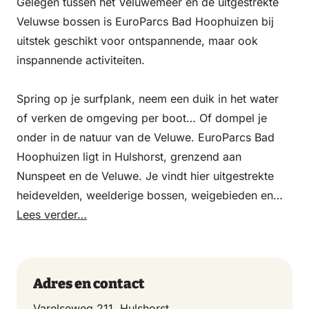
Gelegen tussen het Veluwemeer en de uitgestrekte
Veluwse bossen is EuroParcs Bad Hoophuizen bij
uitstek geschikt voor ontspannende, maar ook
inspannende activiteiten.
Spring op je surfplank, neem een duik in het water
of verken de omgeving per boot… Of dompel je
onder in de natuur van de Veluwe. EuroParcs Bad
Hoophuizen ligt in Hulshorst, grenzend aan
Nunspeet en de Veluwe. Je vindt hier uitgestrekte
heidevelden, weelderige bossen, weigebieden en
wild. Kortom: er is genoeg te ontdekken in de
Lees verder…
omgeving!
Adres en contact
Varelseweg 211, Hulshorst