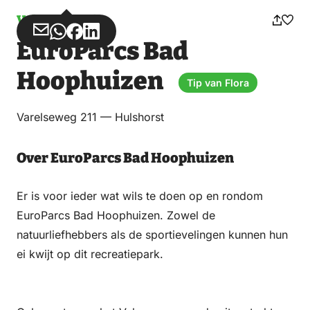
Vakantiepark
Deel
Deel
Deel
Deel
EuroParcs Bad
via
via
op
op
Email
WhatsApp
Facebook
LinkedIn
Hoophuizen
Tip van Flora
Varelseweg 211 — Hulshorst
Over EuroParcs Bad Hoophuizen
Er is voor ieder wat wils te doen op en rondom
EuroParcs Bad Hoophuizen. Zowel de
natuurliefhebbers als de sportievelingen kunnen hun
ei kwijt op dit recreatiepark.