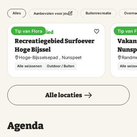
Alles
Buitenrecreatie
Overnac
Aanbevolen voor jou
Tip van Flora
Tip van F
Recreatiegebied
Vakanti
Maak
Recreatiegebied Surfoever
Vakant
favoriet
Hoge Bijssel
Nunsp
Hoge-Bijsselsepad , Nunspeet
Randme
Alle seizoenen
Outdoor / Buiten
Alle seiz
Alle locaties
Agenda