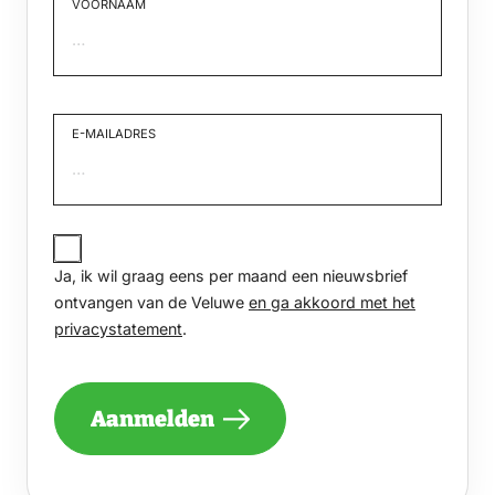
VOORNAAM
Voornaam
E-MAILADRES
JA,
IK
Ja, ik wil graag eens per maand een nieuwsbrief
WIL
GRAAG
ontvangen van de Veluwe
en ga akkoord met het
EENS
privacystatement
.
PER
MAAND
EEN
NIEUWSBRIEF
Aanmelden
ONTVANGEN
VAN
DE
VELUWE