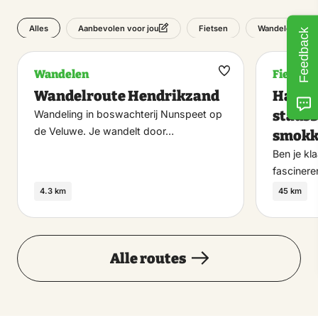
Alles
Fietsen
Wandelen
Aanbevolen voor jou
Feedback
Wandelen
Fietsen
Maak
Wandelroute Hendrikzand
Hanzes
favoriet
stadsb
Wandeling in boswachterij Nunspeet op
de Veluwe. Je wandelt door…
smokk
Ben je kl
fasciner
4.3 km
45 km
Alle routes