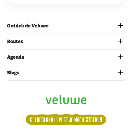
EN
GA
AKKOORD
MET
Ontdek de Veluwe
HET
PRIVACYSTATEMENT.
(VEREIST)
Routes
Agenda
Blogs