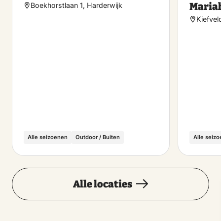
Maria
Boekhorstlaan 1, Harderwijk
Kiefvel
Alle seizoenen
Outdoor / Buiten
Alle seiz
Alle locaties