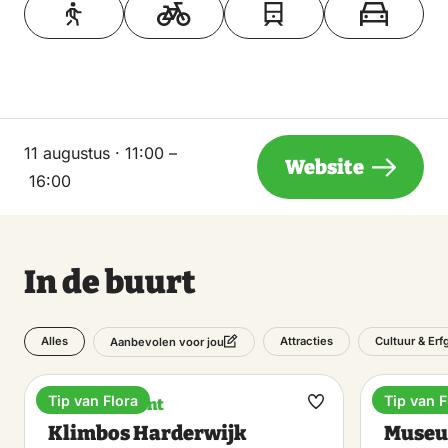
11 augustus · 11:00 –
Website
16:00
In de buurt
Alles
Attracties
Cultuur & Er
Aanbevolen voor jou
Tip van Flora
Tip van F
Entertainment
Museu
Maak
Klimbos Harderwijk
Museu
favoriet