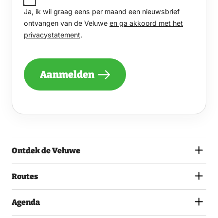
IK
Ja, ik wil graag eens per maand een nieuwsbrief
WIL
GRAAG
ontvangen van de Veluwe
en ga akkoord met het
EENS
privacystatement
.
PER
MAAND
EEN
NIEUWSBRIEF
Aanmelden
ONTVANGEN
VAN
DE
VELUWE
EN
GA
AKKOORD
MET
Ontdek de Veluwe
HET
PRIVACYSTATEMENT.
(VEREIST)
Routes
Agenda