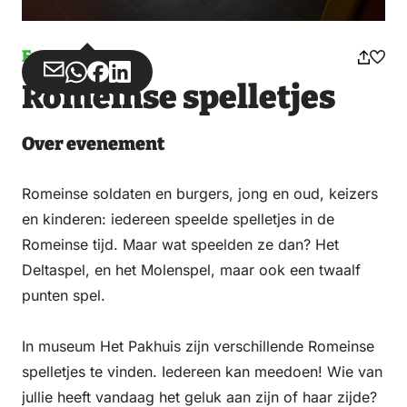
Evenement
Deel
Deel
Deel
Deel
Romeinse spelletjes
via
via
op
op
Email
WhatsApp
Facebook
LinkedIn
Over evenement
Romeinse soldaten en burgers, jong en oud, keizers
en kinderen: iedereen speelde spelletjes in de
Romeinse tijd. Maar wat speelden ze dan? Het
Deltaspel, en het Molenspel, maar ook een twaalf
punten spel.
In museum Het Pakhuis zijn verschillende Romeinse
spelletjes te vinden. Iedereen kan meedoen! Wie van
jullie heeft vandaag het geluk aan zijn of haar zijde?