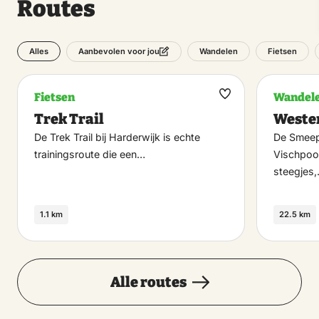
Routes
Alles
Wandelen
Fietsen
Aanbevolen voor jou
Fietsen
Wandel
Maak
Trek Trail
Wester
favoriet
De Trek Trail bij Harderwijk is echte
De Smeep
trainingsroute die een…
Vischpoo
steegjes
1.1 km
22.5 km
Alle routes