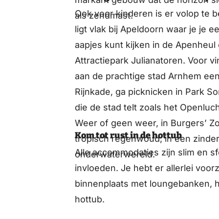
Ook voor kinderen is er volop te
als zendmast.
ligt vlak bij Apeldoorn waar je je 
aapjes kunt kijken in de Apenheul 
Attractiepark Julianatoren. Voor v
aan de prachtige stad Arnhem een
Rijnkade, ga picknicken in Park S
die de stad telt zoals het Open
Weer of geen weer, in Burgers’ Z
Kom tot rust in de hottub
tropisch regenwoud, in een zinder
Alle accommodaties zijn slim en sf
onderwaterwereld.
invloeden. Je hebt er allerlei voo
binnenplaats met loungebanken, h
hottub.