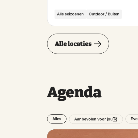
Alle seizoenen
Outdoor / Buiten
Alle locaties
Agenda
Alles
Eve
Aanbevolen voor jou