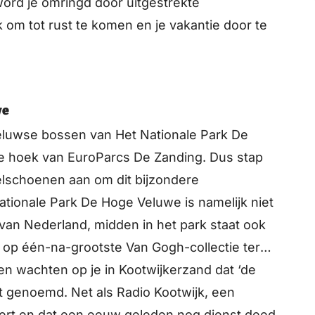
word je omringd door uitgestrekte
 om tot rust te komen en je vakantie door te
we
eluwse bossen van Het Nationale Park De
de hoek van EuroParcs De Zanding. Dus stap
delschoenen aan om dit bijzondere
tionale Park De Hoge Veluwe is namelijk niet
 van Nederland, midden in het park staat ook
 op één-na-grootste Van Gogh-collectie ter
n wachten op je in Kootwijkerzand dat ‘de
 genoemd. Net als Radio Kootwijk, een
ert en dat een eeuw geleden nog dienst deed