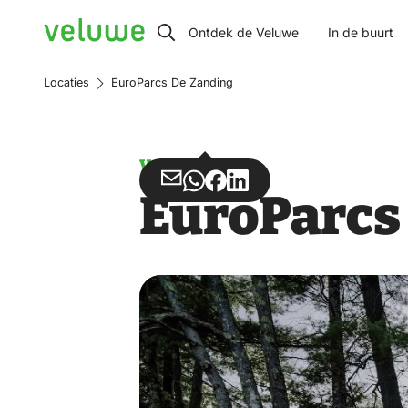
Veluwe
Ontdek de Veluwe
In de buurt
Locaties
EuroParcs De Zanding
Vakantiepark
Deel
Deel
Deel
Deel
EuroParcs
via
via
op
op
Email
WhatsApp
Facebook
LinkedIn