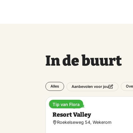
In de buurt
Alles
Ove
Aanbevolen voor jou
Tip van Flora
Vakantiepark
Resort Valley
Roekelseweg 54, Wekerom