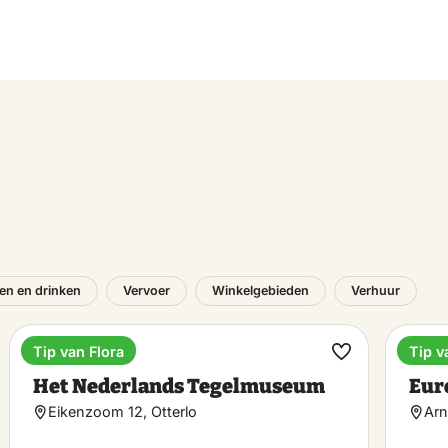
en en drinken
Vervoer
Winkelgebieden
Verhuur
Tip van Flora
Tip v
Museum
Vaka
k
Maak
Het Nederlands Tegelmuseum
Eur
riet
favoriet
Eikenzoom 12, Otterlo
Arn