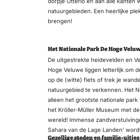
dorpje Otterlo en aan alle kanten 
natuurgebieden. Een heerlijke plek
brengen!
Het Nationale Park De Hoge Velu
De uitgestrekte heidevelden en V
Hoge Veluwe liggen letterlijk om 
op de (witte) fiets of trek je wan
natuurgebied te verkennen. Het Na
alleen het grootste nationale park
het Kröller-Müller Museum met de
wereld! Immense zandverstuivinge
Sahara van de Lage Landen’ wordt
Gezellige steden en familie-uitjes
markant gebouw dat de horizon si