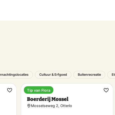
rnachtingslocaties
Cultuur & Erfgoed
Buitenrecreatie
Et
Tip van Flora
Lunchroom
Maak
Maa
Boerderij Mossel
favoriet
favo
Mosselseweg 2, Otterlo