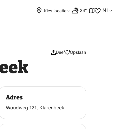
NL
24°
Kies locatie
Deel
Opslaan
beek
Adres
Woudweg 121, Klarenbeek