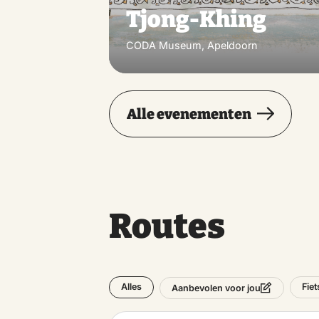
Tjong-Khing
CODA Museum, Apeldoorn
Alle evenementen
Routes
Alles
Fie
Aanbevolen voor jou