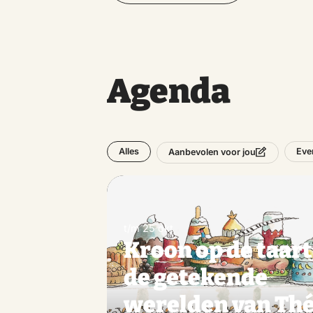
Agenda
Alles
Eve
Aanbevolen voor jou
t/m 25 okt
Kroon op de taart
de getekende
werelden van Th