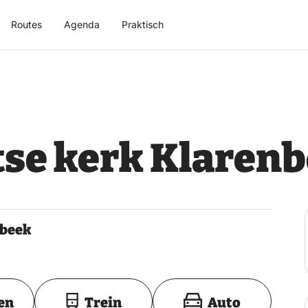
Routes
Agenda
Praktisch
tse kerk Klaren
nbeek
Toon op kaart
en
Trein
Auto