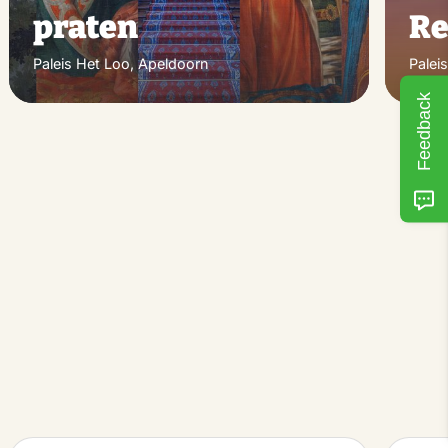
praten
Re
Paleis Het Loo, Apeldoorn
Palei
Feedback