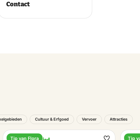
Contact
kelgebieden
Cultuur & Erfgoed
Vervoer
Attracties
Tip van Flora
Tip v
Recreatiegebied
Vaka