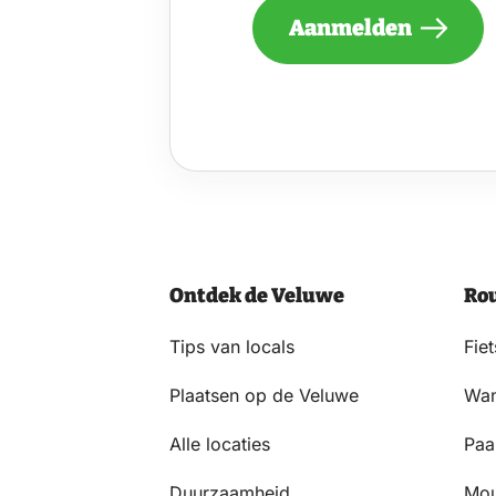
MAAND
Aanmelden
EEN
NIEUWSBRIEF
ONTVANGEN
VAN
DE
VELUWE
EN
GA
AKKOORD
MET
HET
Ontdek de Veluwe
Ro
PRIVACYSTATEMENT.
(VEREIST)
Tips van locals
Fie
Plaatsen op de Veluwe
Wan
Alle locaties
Paa
Duurzaamheid
Mou