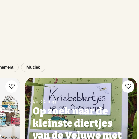
nement
Muziek
Maak
Maa
favoriet
favo
t/m 30 aug
! –
Op zoek naar de
kleinste diertjes
é
van de Veluwe met