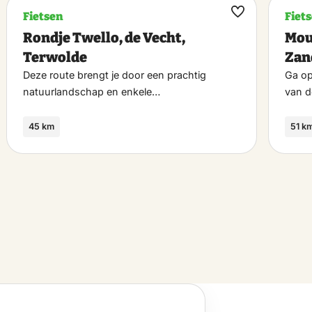
Fietsen
Fiet
k
Maak
Rondje Twello, de Vecht,
Mou
riet
favoriet
Terwolde
Zan
Deze route brengt je door een prachtig
Ga op
natuurlandschap en enkele…
van 
45 km
51 k