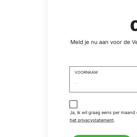
Meld je nu aan voor de V
VOORNAAM
Voornaam
JA,
IK
Ja, ik wil graag eens per maan
WIL
het privacystatement
.
GRAAG
EENS
PER