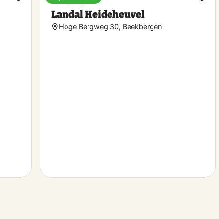
Maak
Maa
Landal Heideheuvel
favoriet
favo
Hoge Bergweg 30, Beekbergen