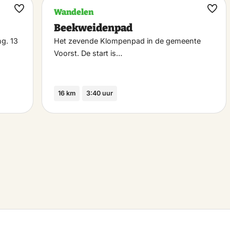
Wandelen
Maak
Maa
Beekweidenpad
favoriet
favo
g. 13
Het zevende Klompenpad in de gemeente
Voorst. De start is…
16 km
3:40 uur