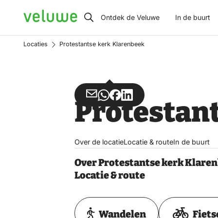
Veluwe
Ontdek de Veluwe
In de buurt
Locaties
Protestantse kerk Klarenbeek
Deel
Deel
Deel
Deel
Protestan
via
via
op
op
Email
WhatsApp
Facebook
LinkedIn
Over de locatie
Locatie & route
In de buurt
Over Protestantse kerk Klare
Locatie & route
Wandelen
Fiets