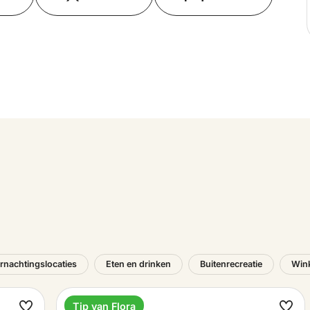
rnachtingslocaties
Eten en drinken
Buitenrecreatie
Win
Tip van Flora
Camping