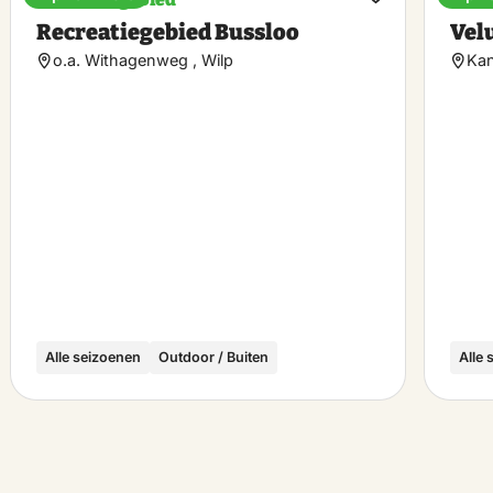
k
Maak
Recreatiegebied Bussloo
Vel
riet
favoriet
o.a. Withagenweg , Wilp
Kan
Alle seizoenen
Outdoor / Buiten
Alle