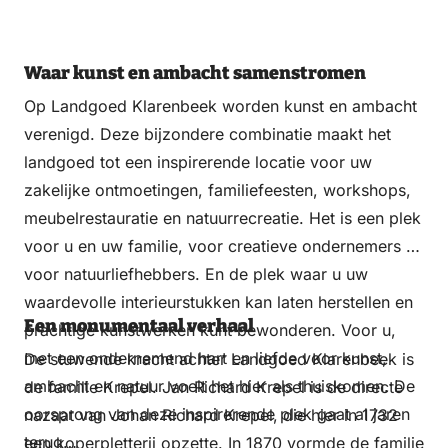
Waar kunst en ambacht samenstromen
Op Landgoed Klarenbeek worden kunst en ambacht
verenigd. Deze bijzondere combinatie maakt het
landgoed tot een inspirerende locatie voor uw
zakelijke ontmoetingen, familiefeesten, workshops,
meubelrestauratie en natuurrecreatie. Het is een plek
voor u en uw familie, voor creatieve ondernemers en
voor natuurliefhebbers. En de plek waar u uw
waardevolle interieurstukken kan laten herstellen en
Een monumentaal verhaal
prachtige kunstwerken kunt bewonderen. Voor u,
met een ondernemend hart en liefde voor kunst,
De stuwende kracht achter Landgoed Klarenbeek is
ambacht en natuur voelt het hier als thuiskomen. De
de familie Krepel. Jan Richard Krepel is de directe
oorsprong van deze inspirerende plek gaat al jaren
nazaat van Johan Richard Krepel, die hier in 1732
terug…
een koperpletterij opzette. In 1870 vormde de familie