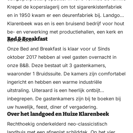
Krepel de koperslagerij om tot sigarenkistenfabriek
en in 1950 kwam er een deurenfabriek bij. Landgoed
Klarenbeek was en is een bruisend bedrijf voor hout
be- en verwerking met productiehallen, een kerk en
Bed & Breakfast
een school.
Onze Bed and Breakfast is klaar voor u! Sinds
oktober 2017 hebben al veel gasten overnacht in
onze B&B. Deze bestaat uit 3 gastenkamers,
waaronder 1 Bruidssuite. De kamers zijn comfortabel
ingericht en hebben een warme industriële
uitstraling. Uiteraard is een heerlijk ontbijt
inbegrepen. De gastenkamers zijn bij te boeken bij
uw huwelijk, feest, diner of vergadering.
Over het landgoed en Huize Klarenbeek
Rechthoekig onderkelderd neo-classicistisch
landhuis met een afgeplat schilddak. Op het vier