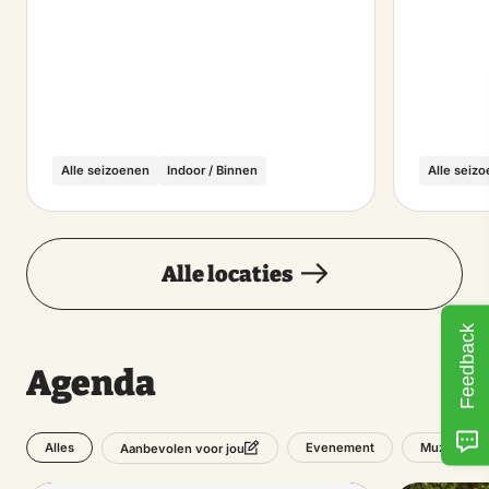
Alle seizoenen
Indoor / Binnen
Alle seiz
Alle locaties
Feedback
Agenda
Alles
Evenement
Muziek
Aanbevolen voor jou