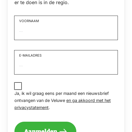
er te doen is in de regio.
VOORNAAM
Voornaam
E-MAILADRES
JA,
IK
Ja, ik wil graag eens per maand een nieuwsbrief
WIL
GRAAG
ontvangen van de Veluwe
en ga akkoord met het
EENS
privacystatement
.
PER
MAAND
EEN
NIEUWSBRIEF
Aanmelden