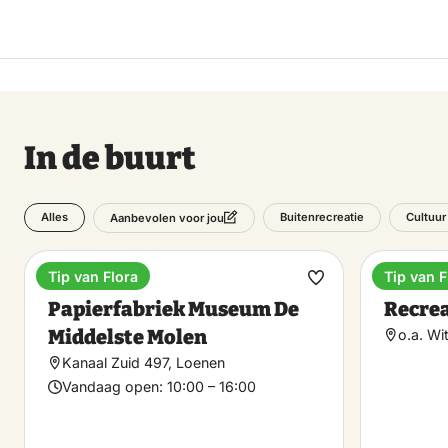
In de buurt
Alles
Buitenrecreatie
Cultuur
Aanbevolen voor jou
Tip van Flora
Tip van F
Museum
Recreat
Maak
Papierfabriek Museum De
Recrea
favoriet
Middelste Molen
o.a. Wi
Kanaal Zuid 497, Loenen
Vandaag open:
10:00 – 16:00