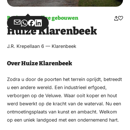
Bezienswaardige gebouwen
Deel
Deel
Deel
Deel
Huize Klarenbeek
via
via
op
op
Email
WhatsApp
Facebook
LinkedIn
J.R. Krepellaan 6 — Klarenbeek
Over Huize Klarenbeek
Zodra u door de poorten het terrein oprijdt, betreedt
u een andere wereld. Een industrieel erfgoed,
verborgen op de Veluwe. Waar ooit koper en hout
werd bewerkt op de kracht van de waterval. Nu een
ontmoetingsplaats van kunst en ambacht. Welkom
op een uniek landgoed met een ondernemend hart.