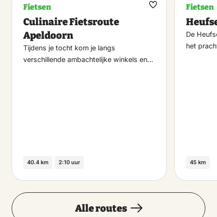
Fietsen
Fietsen
Maak
Culinaire Fietsroute
Heufse
favoriet
Apeldoorn
De Heufse
het prach
Tijdens je tocht kom je langs
verschillende ambachtelijke winkels en…
40.4 km
2:10 uur
45 km
Alle routes