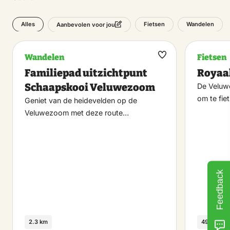
Alles
Fietsen
Wandelen
Aanbevolen voor jou
Wandelen
Fietsen
Maak
Familiepad uitzichtpunt
Royaa
favoriet
Schaapskooi Veluwezoom
De Veluw
om te fie
Geniet van de heidevelden op de
Veluwezoom met deze route…
Feedback
2.3 km
49 km