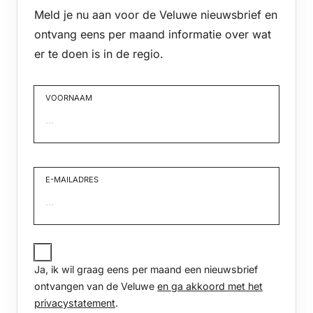
Meld je nu aan voor de Veluwe nieuwsbrief en
ontvang eens per maand informatie over wat
er te doen is in de regio.
VOORNAAM
Voornaam
E-MAILADRES
JA,
IK
Ja, ik wil graag eens per maand een nieuwsbrief
WIL
GRAAG
ontvangen van de Veluwe
en ga akkoord met het
EENS
privacystatement
.
PER