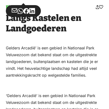
Fietsen
Deel
Deel
Deel
Deel
Langs Kastelen en
via
via
op
op
Email
WhatsApp
Facebook
LinkedIn
Landgoederen
Gelders Arcadië’ is een gebied in Nationaal Park
Veluwezoom dat bekend staat om de uitgestrekte
landgoederen, buitenplaatsen en kastelen die je er
vindt. Het heuvelachtige landschap had altijd veel
aantrekkingskracht op welgestelde families.
‘Gelders Arcadië’ is een gebied in Nationaal Park
Veluwezoom dat bekend staat om de uitgestrekte