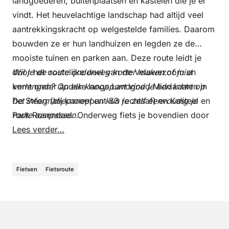
landgoederen, buitenplaatsen en kastelen die je er
vindt. Het heuvelachtige landschap had altijd veel
aantrekkingskracht op welgestelde families. Daarom
bouwden ze er hun landhuizen en legden ze de
mooiste tuinen en parken aan. Deze route leidt je
door het oostelijke deel van de Veluwezoom en
Wil je de route onderweg korter maken of juist
komt onder andere langs Landgoed Middachten in
verlengen? Op elk knooppunt vind je een kaart op
De Steeg (bij knooppunt 83 rechtsaf) en Kasteel en
het informatiepaneel en kun je zelf eenvoudig je
Park Rosendael. Onderweg fiets je bovendien door
route aanpassen.
een prachtig landschap met heidevlakten.
Lees verder…
Fietsen
Fietsroute