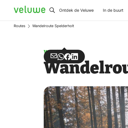
Veluwe
Ontdek de Veluwe
In de buurt
Routes
Wandelroute Spelderholt
Wandelen
Deel
Deel
Deel
Deel
Wandelrou
via
via
op
op
Email
WhatsApp
Facebook
LinkedIn