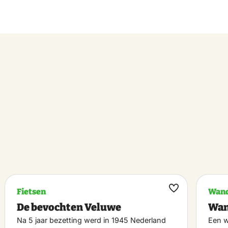
Fietsen
Wand
k
Maak
De bevochten Veluwe
Wan
riet
favoriet
Na 5 jaar bezetting werd in 1945 Nederland
Een w