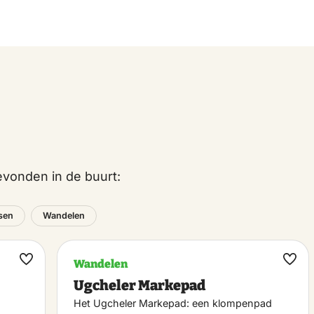
vonden in de buurt:
tsen
Wandelen
Wandelen
Maak
Maa
Ugcheler Markepad
favoriet
favo
Het Ugcheler Markepad: een klompenpad