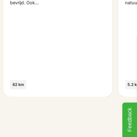
bevrijd. Ook…
natuu
62 km
5.2 
Feedback