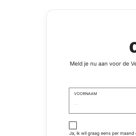
Meld je nu aan voor de V
VOORNAAM
Voornaam
JA,
IK
Ja, ik wil graag eens per maan
WIL