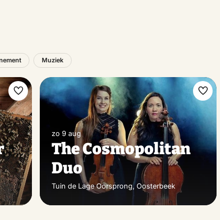
nement
Muziek
Maak
Maa
favoriet
favo
zo 9 aug
r
The Cosmopolitan
Duo
Tuin de Lage Oorsprong, Oosterbeek