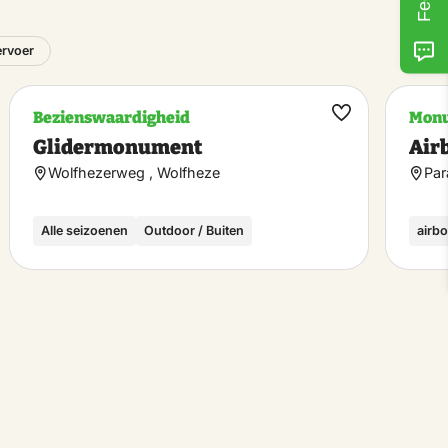
ervoer
Bezienswaardigheid
Mon
k
Maak
Glidermonument
Air
riet
favoriet
Wolfhezerweg , Wolfheze
Par
Alle seizoenen
Outdoor / Buiten
airb