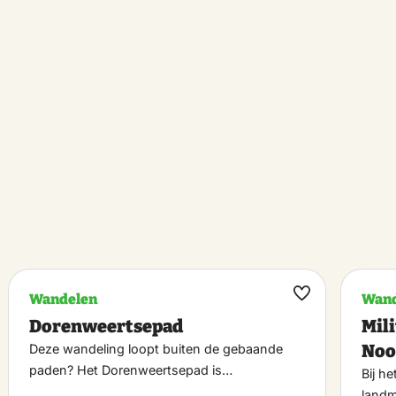
Wandelen
Wand
k
Maak
Dorenweertsepad
Mil
riet
favoriet
Noo
Deze wandeling loopt buiten de gebaande
paden? Het Dorenweertsepad is…
Bij h
land