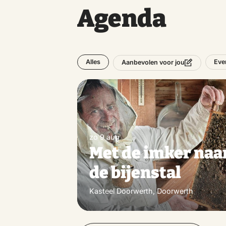
Agenda
Alles
Eve
Aanbevolen voor jou
zo 9 aug
Met de imker naa
de bijenstal
Kasteel Doorwerth, Doorwerth