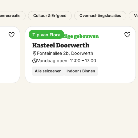
tenrecreatie
Cultuur & Erfgoed
Overnachtingslocaties
V
Tip van Flora
Bezienswaardige gebouwen
Maak
Maa
Kasteel Doorwerth
favoriet
favo
Fonteinallee 2b, Doorwerth
Vandaag open:
11:00 – 17:00
Alle seizoenen
Indoor / Binnen