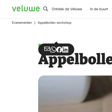
Veluwe
Ontdek de Veluwe
In de buurt
Evenementen
Appelbollen workshop
Evenement
Deel
Deel
Deel
Deel
Appelboll
via
via
op
op
Email
WhatsApp
Facebook
LinkedIn