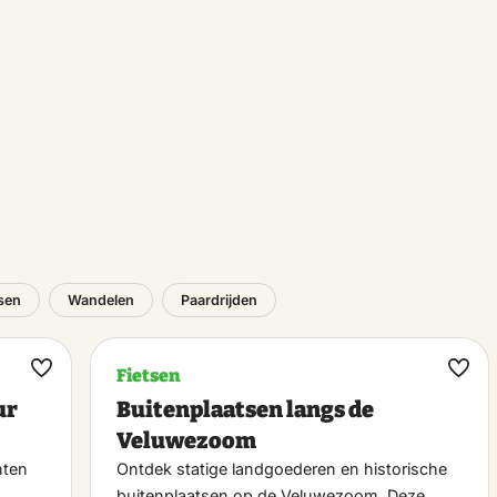
tsen
Wandelen
Paardrijden
Fietsen
Maak
Maa
ur
Buitenplaatsen langs de
favoriet
favo
Veluwezoom
hten
Ontdek statige landgoederen en historische
buitenplaatsen op de Veluwezoom. Deze…