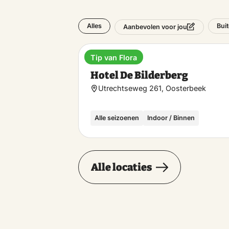
Alles
Bui
Aanbevolen voor jou
Tip van Flora
Hotel
Hotel De Bilderberg
Utrechtseweg 261, Oosterbeek
Alle seizoenen
Indoor / Binnen
Alle locaties