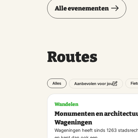
Alle evenementen
Routes
Alles
Fie
Aanbevolen voor jou
Wandelen
Monumenten en architectu
Wageningen
Wageningen heeft sinds 1263 stadsrec
en kent dan ook een…