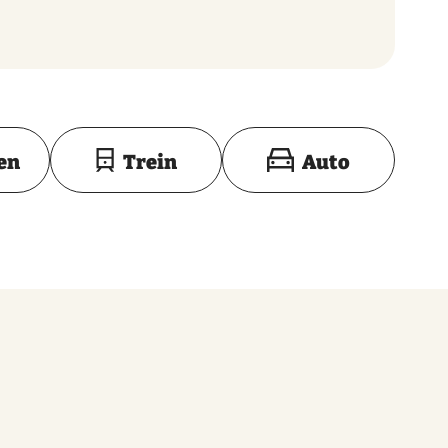
Toon op kaart
en
Trein
Auto