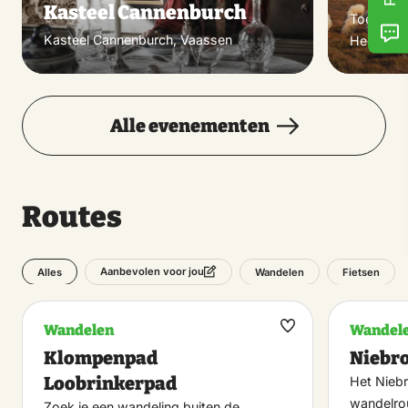
Kasteel Cannenburch
Toeristis
Kasteel Cannenburch, Vaassen
Heerde
Alle evenementen
Routes
Alles
Wandelen
Fietsen
Aanbevolen voor jou
Wandelen
Wandel
Maak
Klompenpad
Niebr
favoriet
Loobrinkerpad
Het Nieb
wandelro
Zoek je een wandeling buiten de