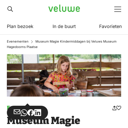
Veluwe
Men
Plan bezoek
In de buurt
Favorieten
Evenementen
Museum Magie Kindermiddagen bij Veluws Museum
Hagedoorns Plaatse
Evenement
Deel
Deel
Deel
Deel
Museum Magie
via
via
op
op