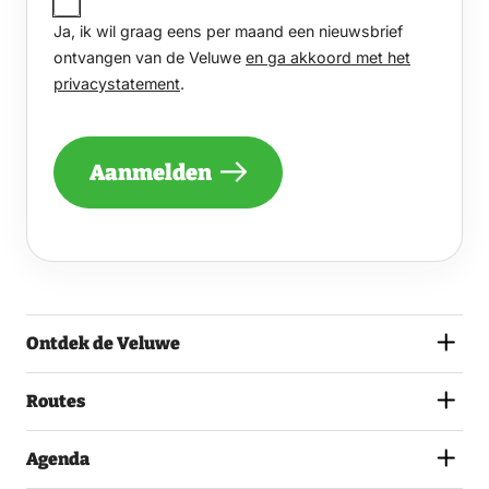
IK
Ja, ik wil graag eens per maand een nieuwsbrief
WIL
GRAAG
ontvangen van de Veluwe
en ga akkoord met het
EENS
privacystatement
.
PER
MAAND
EEN
NIEUWSBRIEF
Aanmelden
ONTVANGEN
VAN
DE
VELUWE
EN
GA
AKKOORD
MET
Ontdek de Veluwe
HET
PRIVACYSTATEMENT.
(VEREIST)
Routes
Agenda