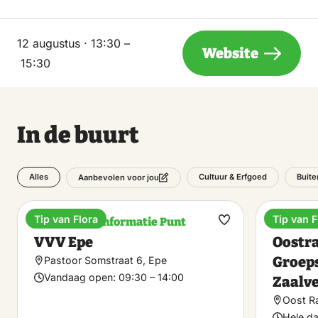
12 augustus · 13:30 –
Website
15:30
In de buurt
Alles
Cultuur & Erfgoed
Buite
Aanbevolen voor jou
Tip van Flora
Tip van F
Toeristisch Informatie Punt
Groeps
Maak
VVV Epe
Oostra
favoriet
Groep
Pastoor Somstraat 6, Epe
Vandaag open:
09:30 – 14:00
Zaalv
Oost R
Hele d