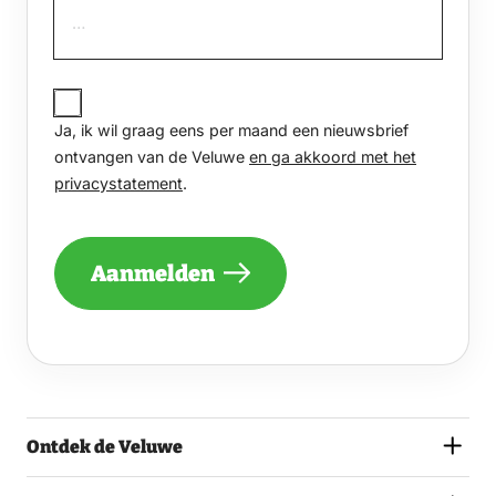
JA,
IK
Ja, ik wil graag eens per maand een nieuwsbrief
WIL
GRAAG
ontvangen van de Veluwe
en ga akkoord met het
EENS
privacystatement
.
PER
MAAND
EEN
NIEUWSBRIEF
Aanmelden
ONTVANGEN
VAN
DE
VELUWE
EN
GA
AKKOORD
MET
Ontdek de Veluwe
HET
PRIVACYSTATEMENT.
(VEREIST)