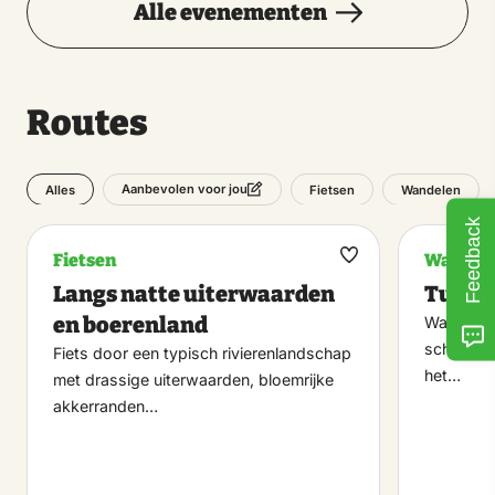
Alle evenementen
Routes
Alles
Fietsen
Wandelen
Aanbevolen voor jou
Feedback
Fietsen
Wandel
Maak
Langs natte uiterwaarden
Tuyle
favoriet
en boerenland
Wandelen
schouwpa
Fiets door een typisch rivierenlandschap
het…
met drassige uiterwaarden, bloemrijke
akkerranden…