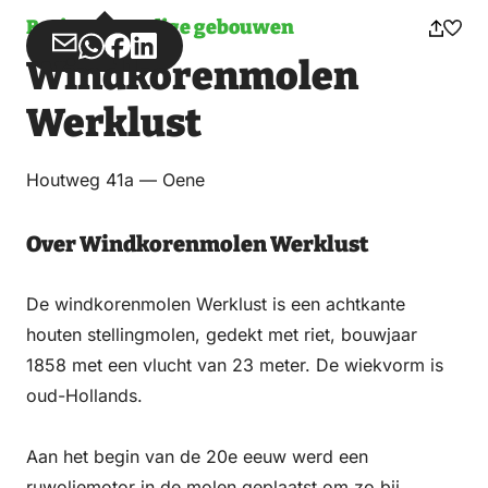
Bezienswaardige gebouwen
Deel
Deel
Deel
Deel
Windkorenmolen
via
via
op
op
Email
WhatsApp
Facebook
LinkedIn
Werklust
Houtweg 41a — Oene
Over Windkorenmolen Werklust
De windkorenmolen Werklust is een achtkante
houten stellingmolen, gedekt met riet, bouwjaar
1858 met een vlucht van 23 meter. De wiekvorm is
oud-Hollands.
Aan het begin van de 20e eeuw werd een
ruwoliemotor in de molen geplaatst om zo bij