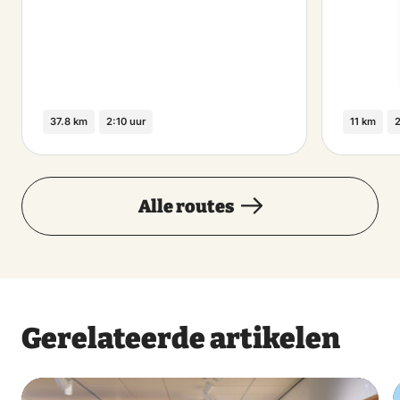
37.8 km
2:10 uur
11 km
2
Alle routes
Gerelateerde artikelen