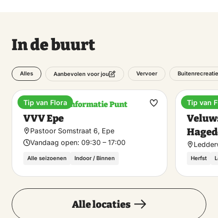
In de buurt
Alles
Vervoer
Buitenrecreati
Aanbevolen voor jou
Tip van Flora
Tip van F
Toeristisch Informatie Punt
Museum,
Maak
VVV Epe
Veluw
favoriet
Haged
Pastoor Somstraat 6, Epe
Vandaag open:
09:30 – 17:00
Ledder
Alle seizoenen
Indoor / Binnen
Herfst
L
Alle locaties