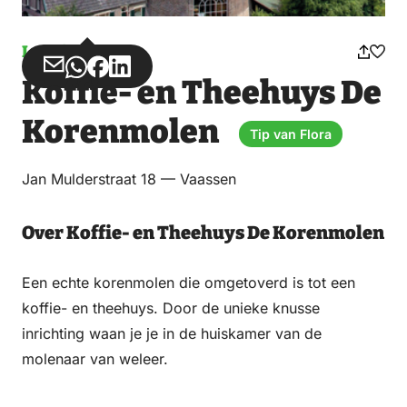
Lunchroom
Deel
Deel
Deel
Deel
Koffie- en Theehuys De
via
via
op
op
Email
WhatsApp
Facebook
LinkedIn
Korenmolen
Tip van Flora
Jan Mulderstraat 18 — Vaassen
Over Koffie- en Theehuys De Korenmolen
Een echte korenmolen die omgetoverd is tot een
koffie- en theehuys. Door de unieke knusse
inrichting waan je je in de huiskamer van de
molenaar van weleer.