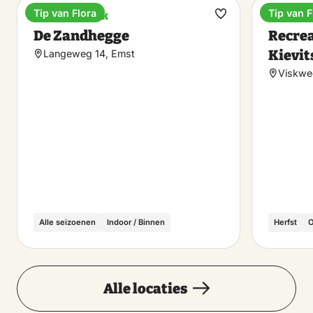
Tip van Flora
Tip van F
Vakantiepark
Recreat
Maak
De Zandhegge
Recrea
favoriet
Kievit
Langeweg 14, Emst
Viskwe
Alle seizoenen
Indoor / Binnen
Herfst
O
Alle locaties