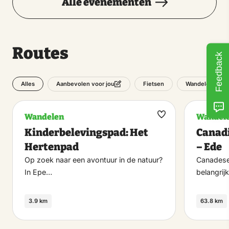
Alle evenementen
Routes
Feedback
Alles
Fietsen
Wandelen
Aanbevolen voor jou
Wandelen
Wandel
Maak
Kinderbelevingspad: Het
Canadi
favoriet
Hertenpad
– Ede
Op zoek naar een avontuur in de natuur?
Canadese 
In Epe…
belangrijk
3.9 km
63.8 km