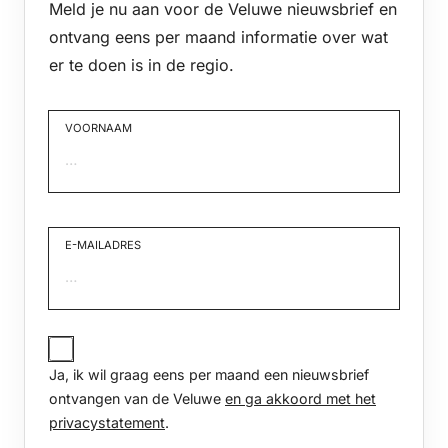
Meld je nu aan voor de Veluwe nieuwsbrief en
ontvang eens per maand informatie over wat
er te doen is in de regio.
VOORNAAM
Voornaam
E-MAILADRES
JA,
IK
Ja, ik wil graag eens per maand een nieuwsbrief
WIL
GRAAG
ontvangen van de Veluwe
en ga akkoord met het
EENS
privacystatement
.
PER