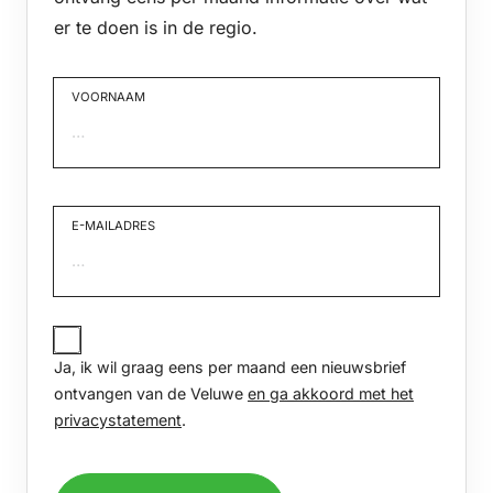
er te doen is in de regio.
VOORNAAM
Voornaam
E-MAILADRES
JA,
IK
Ja, ik wil graag eens per maand een nieuwsbrief
WIL
GRAAG
ontvangen van de Veluwe
en ga akkoord met het
EENS
privacystatement
.
PER
MAAND
EEN