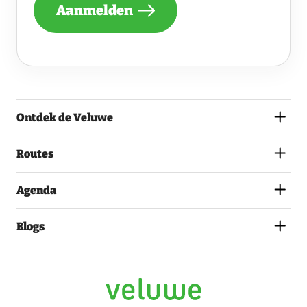
NIEUWSBRIEF
Aanmelden
ONTVANGEN
VAN
DE
VELUWE
EN
GA
AKKOORD
MET
Ontdek de Veluwe
HET
PRIVACYSTATEMENT.
(VEREIST)
Routes
Agenda
Blogs