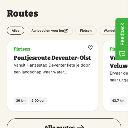
Routes
Feedback
Alles
Fietsen
Wandelen
Aanbevolen voor jou
Fietsen
Fietsen
Maak
Pontjesroute Deventer-Olst
Van st
favoriet
Veluw
Vanuit Hanzestad Deventer fiets je door
een landschap waar water…
Ervaar de
naar uitg
36 km
2:00 uur
43.7 km
Alle routes