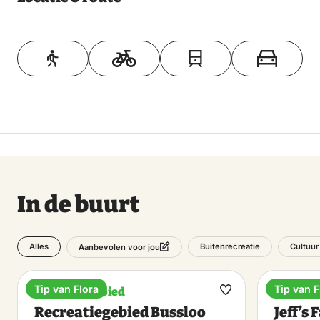
Toon op kaart
In de buurt
Alles
Buitenrecreatie
Cultuur
Aanbevolen voor jou
Tip van Flora
Tip van F
Recreatiegebied
Diner
Maak
Recreatiegebied Bussloo
Jeff’s
favoriet