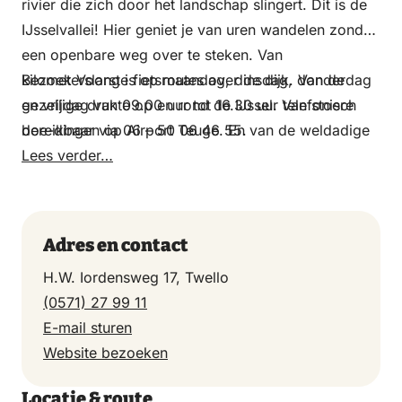
rivier die zich door het landschap slingert. Dit is de
IJsselvallei! Hier geniet je van uren wandelen zonder
een openbare weg over te steken. Van
kilometerslange fietsroutes over de dijk. Van de
Bezoek Voorst is op maandag, dinsdag, donderdag
gezellige drukte op en rond de IJssel. Van stoere
en vrijdag van 09.00 uur tot 16.30 uur telefonisch
doe-dingen op Airport Teuge. En van de weldadige
bereikbaar via 06 – 50 06 46 55.
wellness en rust langs de recreatieplas van Bussloo.
Lees verder…
Hier is het gewoon genieten. Kleinschalig en no-
nonsense, met beide voeten in de Voorster klei.
Letterlijk, als je zou willen. Voorst verwelkomt je
Adres en contact
graag!
H.W. Iordensweg 17, Twello
(0571) 27 99 11
E-mail sturen
Website bezoeken
Locatie & route