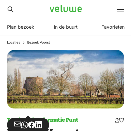
Veluwe
Men
Plan bezoek
In de buurt
Favorieten
Locaties
Bezoek Voorst
Toeristisch Informatie Punt
Deel
Deel
Deel
Deel