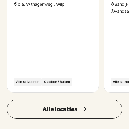
o.a. Withagenweg , Wilp
Bandijk
Vandaa
Alle seizoenen
Outdoor / Buiten
Alle seiz
Alle locaties