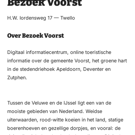
Bezoek Voorst
via
via
op
op
Email
WhatsApp
Facebook
LinkedIn
H.W. Iordensweg 17 — Twello
Over Bezoek Voorst
Digitaal informatiecentrum, online toeristische
informatie over de gemeente Voorst, het groene hart
in de stedendriehoek Apeldoorn, Deventer en
Zutphen.
Tussen de Veluwe en de IJssel ligt een van de
mooiste gebieden van Nederland. Weidse
uiterwaarden, rood-witte koeien in het land, statige
boerenhoeven en gezellige dorpjes, en vooral: de