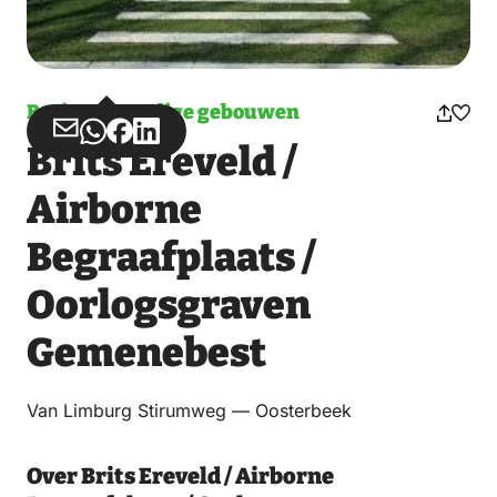
Bezienswaardige gebouwen
Deel
Deel
Deel
Deel
Brits Ereveld /
via
via
op
op
Email
WhatsApp
Facebook
LinkedIn
Airborne
Begraafplaats /
Oorlogsgraven
Gemenebest
Van Limburg Stirumweg — Oosterbeek
Over Brits Ereveld / Airborne