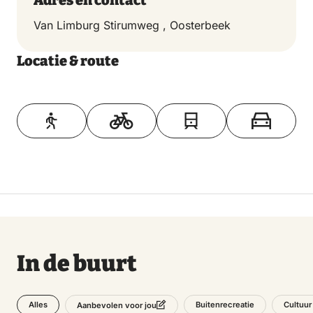
Adres en contact
Van Limburg Stirumweg , Oosterbeek
Locatie & route
Toon op kaart
In de buurt
Alles
Buitenrecreatie
Cultuur
Aanbevolen voor jou