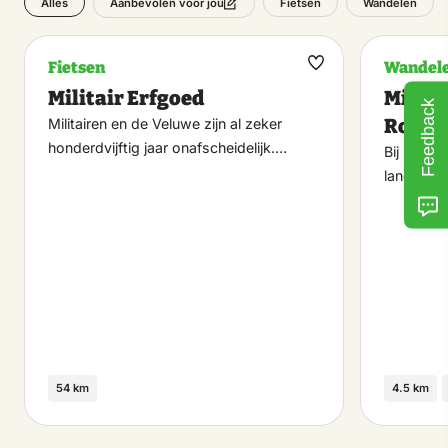
Alles
Fietsen
Wandelen
Aanbevolen voor jou
Fietsen
Wandel
Maak
Militair Erfgoed
Milita
favoriet
Feedback
Rondj
Militairen en de Veluwe zijn al zeker
honderdvijftig jaar onafscheidelijk.…
Bij het st
landmar
54 km
4.5 km