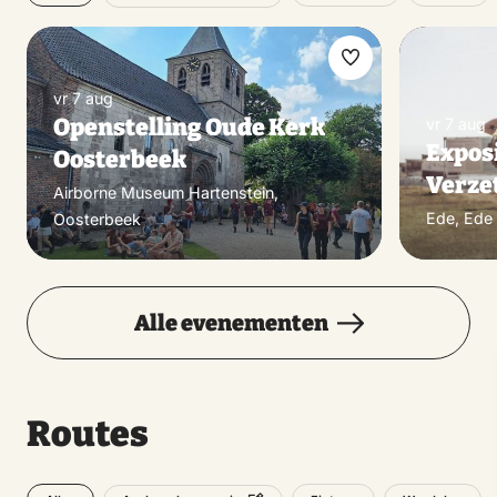
Maak
vr 7 aug
favoriet
Openstelling Oude Kerk
vr 7 aug
Exposi
Oosterbeek
Verzet
Airborne Museum Hartenstein,
Ede, Ede
Oosterbeek
Alle evenementen
Routes