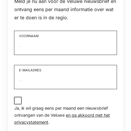
Meld je nu aan voor de Veluwe nieuwsbrief en
ontvang eens per maand informatie over wat
er te doen is in de regio.
VOORNAAM
Voornaam
E-MAILADRES
JA,
IK
Ja, ik wil graag eens per maand een nieuwsbrief
WIL
GRAAG
ontvangen van de Veluwe
en ga akkoord met het
EENS
privacystatement
.
PER
MAAND