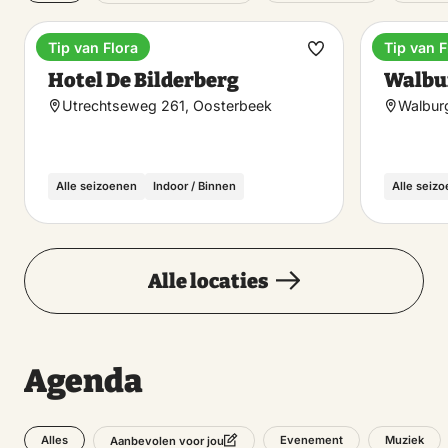
Tip van Flora
Tip van F
Hotel
Boutiqu
Maak
Hotel De Bilderberg
Walbur
favoriet
Utrechtseweg 261, Oosterbeek
Walburg
Alle seizoenen
Indoor / Binnen
Alle seiz
Alle locaties
Agenda
Alles
Evenement
Muziek
Aanbevolen voor jou