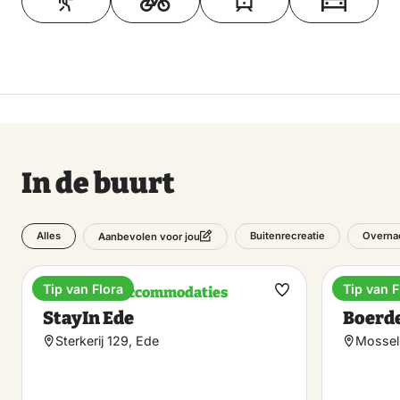
In de buurt
Alles
Buitenrecreatie
Overnac
Aanbevolen voor jou
Tip van Flora
Tip van F
Bijzondere accommodaties
Lunchr
Maak
StayIn Ede
Boerde
favoriet
Sterkerij 129, Ede
Mossel