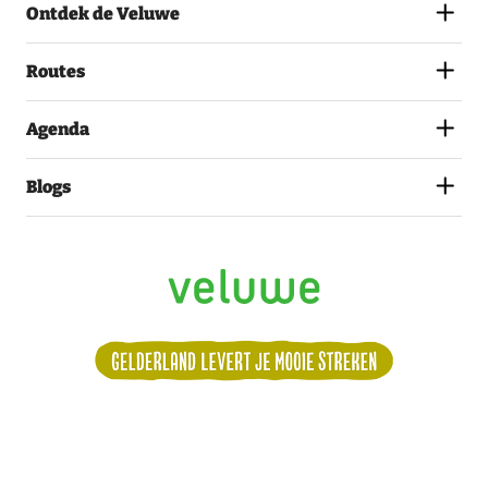
Ontdek de Veluwe
HET
PRIVACYSTATEMENT.
(VEREIST)
Routes
Agenda
Blogs
Volg