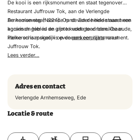
De kooi is een rijksmonument en staat tegenover
Restaurant Juffrouw Tok, aan de Verlengde
Arnhemseweg (N224). Op de Eder heide staan twee
De kooien staan aan de rand van de heide naast een
kooien en hier is de grote kudde te vinden. De oude,
agrarisch gebied en zijn te voet goed bereikbaar.
kleine schaapskooi is eveneens een rijksmonument.
Parkeren is mogelijk op de
parkeerplaats
naast
Juffrouw Tok.
Lees verder…
Adres en contact
Verlengde Arnhemseweg, Ede
Locatie & route
Toon op kaart