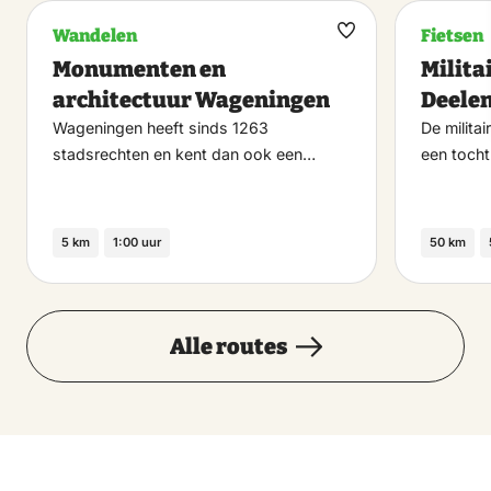
Wandelen
Fietsen
Maak
Monumenten en
Milita
favoriet
architectuur Wageningen
Deele
Wageningen heeft sinds 1263
De militai
stadsrechten en kent dan ook een…
een toch
5 km
1:00 uur
50 km
Alle routes