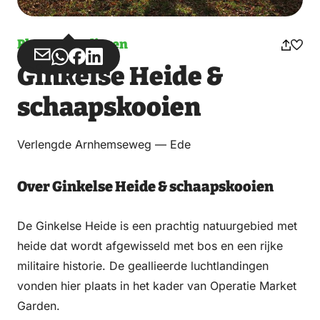
Planten en dieren
Deel
Deel
Deel
Deel
Ginkelse Heide &
via
via
op
op
Email
WhatsApp
Facebook
LinkedIn
schaapskooien
Verlengde Arnhemseweg — Ede
Over Ginkelse Heide & schaapskooien
De Ginkelse Heide is een prachtig natuurgebied met
heide dat wordt afgewisseld met bos en een rijke
militaire historie. De geallieerde luchtlandingen
vonden hier plaats in het kader van Operatie Market
Garden.