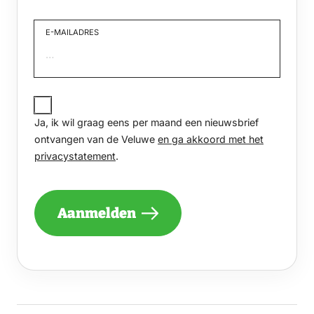
Voornaam
E-MAILADRES
JA,
IK
Ja, ik wil graag eens per maand een nieuwsbrief
WIL
GRAAG
ontvangen van de Veluwe
en ga akkoord met het
EENS
privacystatement
.
PER
MAAND
EEN
NIEUWSBRIEF
Aanmelden
ONTVANGEN
VAN
DE
VELUWE
EN
GA
AKKOORD
MET