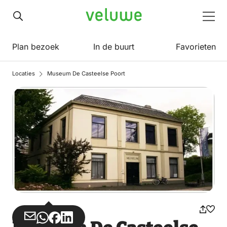
Veluwe
Men
Plan bezoek
In de buurt
Favorieten
Locaties
Museum De Casteelse Poort
Deel
Deel
Deel
Deel