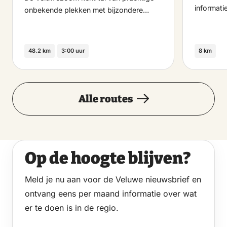
informat
onbekende plekken met bijzondere…
48.2 km
3:00 uur
8 km
Alle routes
Op de hoogte blijven?
Meld je nu aan voor de Veluwe nieuwsbrief en
ontvang eens per maand informatie over wat
er te doen is in de regio.