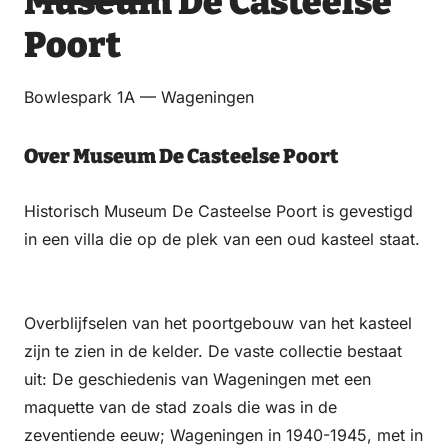
Museum De Casteelse
via
via
op
op
Poort
Email
WhatsApp
Facebook
LinkedIn
Bowlespark 1A — Wageningen
Over Museum De Casteelse Poort
Historisch Museum De Casteelse Poort is gevestigd
in een villa die op de plek van een oud kasteel staat.
Overblijfselen van het poortgebouw van het kasteel
zijn te zien in de kelder. De vaste collectie bestaat
uit: De geschiedenis van Wageningen met een
maquette van de stad zoals die was in de
zeventiende eeuw; Wageningen in 1940-1945, met in