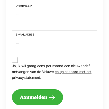
VOORNAAM
Voornaam
E-MAILADRES
JA,
IK
Ja, ik wil graag eens per maand een nieuwsbrief
WIL
GRAAG
ontvangen van de Veluwe
en ga akkoord met het
EENS
privacystatement
.
PER
MAAND
EEN
NIEUWSBRIEF
Aanmelden
ONTVANGEN
VAN
DE