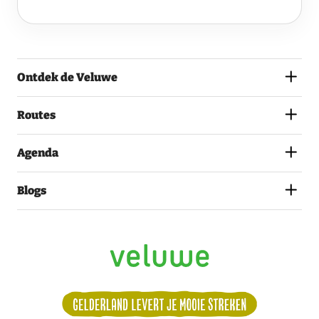
VELUWE
EN
GA
AKKOORD
MET
Ontdek de Veluwe
HET
PRIVACYSTATEMENT.
(VEREIST)
Routes
Agenda
Blogs