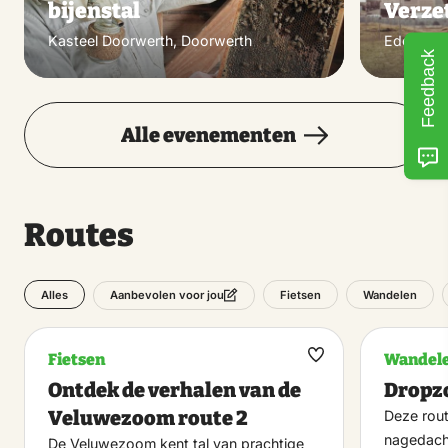
bijenstal
Verzet
Kasteel Doorwerth, Doorwerth
Ede, Ede
Feedback
Alle evenementen
Routes
Alles
Fietsen
Wandelen
Aanbevolen voor jou
Fietsen
Wandel
Maak
Ontdek de verhalen van de
Dropz
favoriet
Veluwezoom route 2
Deze rou
nagedach
De Veluwezoom kent tal van prachtige