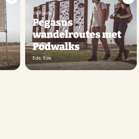
Maak
Maa
favoriet
favo
za 8 aug
Pegasus
wandelroutes met
Podwalks
Ede, Ede