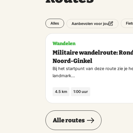
Alles
Fie
Aanbevolen voor jou
Wandelen
Militaire wandelroute: Ron
Noord-Ginkel
Bij het startpunt van deze route zie je h
landmark…
4.5 km
1:00 uur
Alle routes