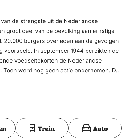
van de strengste uit de Nederlandse
en groot deel van de bevolking aan ernstige
l. 20.000 burgers overleden aan de gevolgen
g voorspeld. In september 1944 bereikten de
ende voedseltekorten de Nederlandse
ap. Toen werd nog geen actie ondernomen. De
ieerde opperbevel hoopten dat het noordelijk
orden door het succesvolle verloop van
anders. Operatie Market Garden mislukte en
zette noordelijke helft en een grotendeels
mber riep de Nederlandse regering in
Toon op kaart
en
Trein
Auto
oorwegpersoneel op om Market Garden te