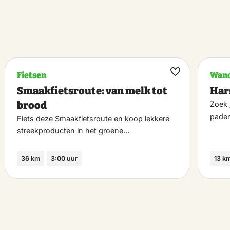
Fietsen
Wand
k
Maak
Smaakfietsroute: van melk tot
Har
riet
favoriet
brood
Zoek 
pade
Fiets deze Smaakfietsroute en koop lekkere
streekproducten in het groene…
36 km
3:00 uur
13 k