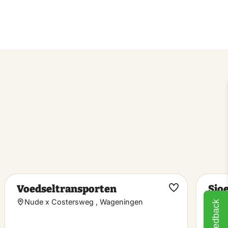
Voedseltransporten
Sjoe
k
Maak
Rad
Nude x Costersweg , Wageningen
Feedback
riet
favoriet
5 M