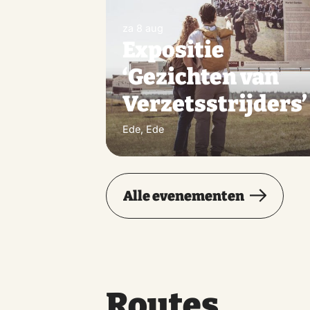
za 8 aug
Expositie
‘Gezichten van
Verzetsstrijders’
Ede, Ede
Alle evenementen
Routes