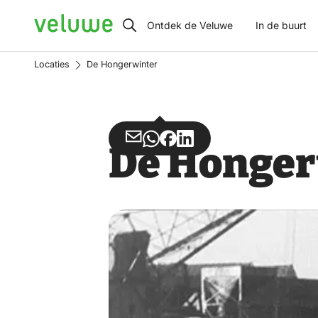
Veluwe
Ontdek de Veluwe
In de buurt
Locaties
De Hongerwinter
Deel
Deel
Deel
Deel
De Honger
via
via
op
op
Email
WhatsApp
Facebook
LinkedIn