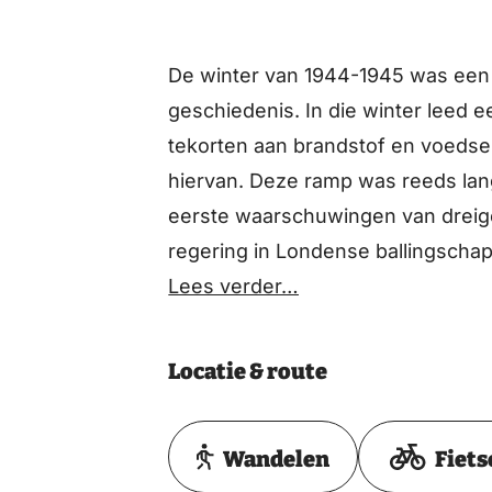
De winter van 1944-1945 was een 
geschiedenis. In die winter leed e
tekorten aan brandstof en voedse
hiervan. Deze ramp was reeds lan
eerste waarschuwingen van dreig
regering in Londense ballingsch
Nederlandse regering en het geall
Lees verder…
deel van Nederland bevrijd zou w
operatie Market Garden. Het liep 
Locatie & route
Nederland werd verdeeld in een be
bevrijde zuidelijk helft. In septe
Wandelen
Fiets
ballingschap het Nederlandse sp