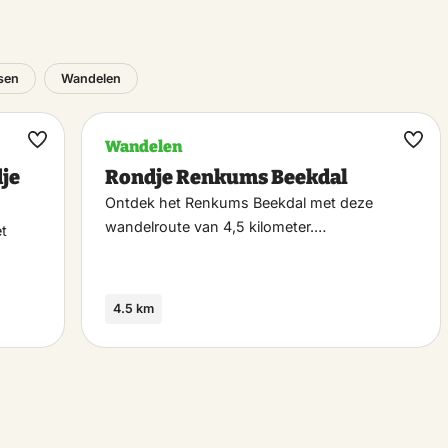
tsen
Wandelen
Wandelen
Maak
Maa
dje
Rondje Renkums Beekdal
favoriet
favo
Ontdek het Renkums Beekdal met deze
wandelroute van 4,5 kilometer.…
et
4.5 km