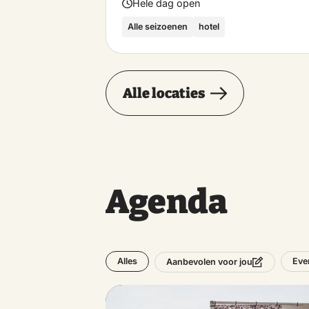
Hele dag open
Alle seizoenen
hotel
Alle locaties
Agenda
Alles
Eve
Aanbevolen voor jou