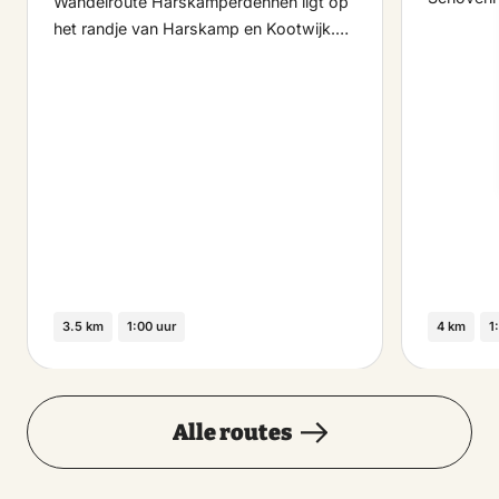
Wandelroute Harskamperdennen ligt op
het randje van Harskamp en Kootwijk.…
3.5 km
1:00 uur
4 km
1
Alle routes