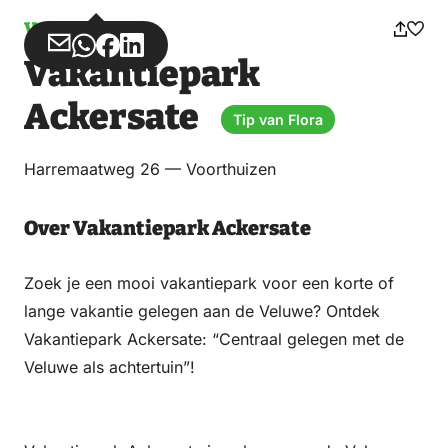
Vakantiepark
Deel
Deel
Deel
Deel
Vakantiepark
via
via
op
op
Email
WhatsApp
Facebook
LinkedIn
Ackersate
Tip van Flora
Harremaatweg 26 — Voorthuizen
Over Vakantiepark Ackersate
Zoek je een mooi vakantiepark voor een korte of
lange vakantie gelegen aan de Veluwe? Ontdek
Vakantiepark Ackersate: “Centraal gelegen met de
Veluwe als achtertuin”!