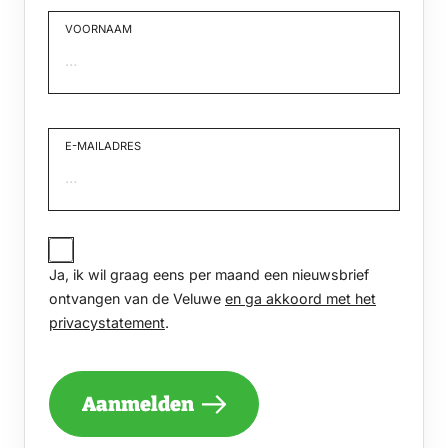
VOORNAAM
Voornaam
E-MAILADRES
JA,
IK
Ja, ik wil graag eens per maand een nieuwsbrief
WIL
GRAAG
ontvangen van de Veluwe
en ga akkoord met het
EENS
privacystatement
.
PER
MAAND
EEN
NIEUWSBRIEF
Aanmelden
ONTVANGEN
VAN
DE