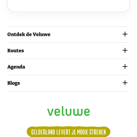
VELUWE
EN
GA
AKKOORD
MET
Ontdek de Veluwe
HET
PRIVACYSTATEMENT.
(VEREIST)
Routes
Agenda
Blogs