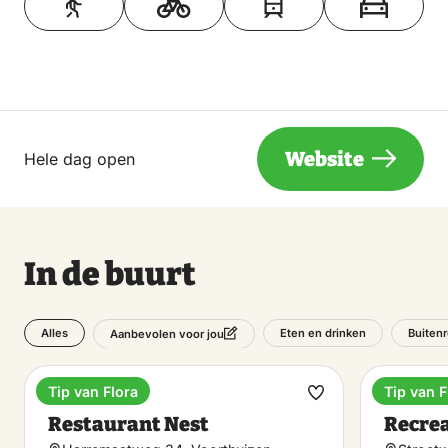
Website
Hele dag open
In de buurt
Alles
Eten en drinken
Buitenr
Aanbevolen voor jou
Tip van Flora
Tip van F
Diner
Recreat
Maak
Restaurant Nest
Recre
favoriet