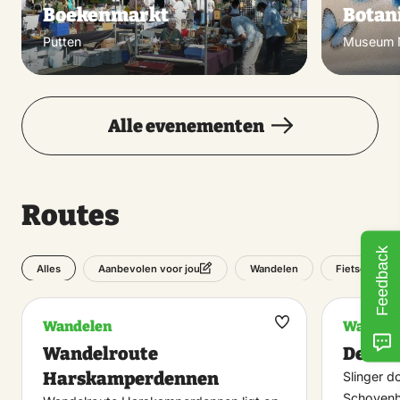
Boekenmarkt
Botan
Putten
Museum N
Alle evenementen
Routes
Feedback
Alles
Wandelen
Fietsen
Aanbevolen voor jou
Wandelen
Wandel
Maak
Wandelroute
De Bo
favoriet
Harskamperdennen
Slinger 
Schovenh