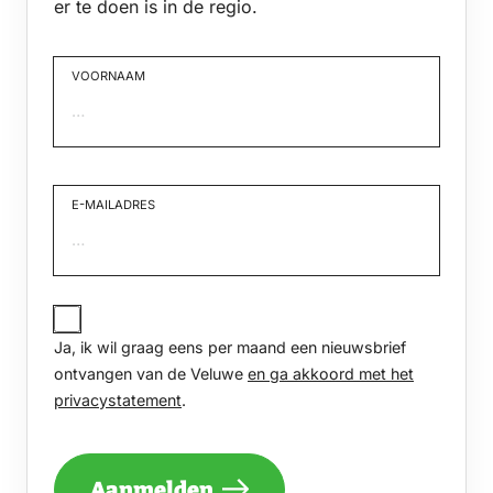
er te doen is in de regio.
VOORNAAM
Voornaam
E-MAILADRES
JA,
IK
Ja, ik wil graag eens per maand een nieuwsbrief
WIL
GRAAG
ontvangen van de Veluwe
en ga akkoord met het
EENS
privacystatement
.
PER
MAAND
EEN
NIEUWSBRIEF
Aanmelden