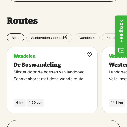
Routes
Feedback
Alles
Wandelen
Fietsen
Aanbevolen voor jou
Wandelen
Wandel
Maak
De Boswandeling
Wester
favoriet
Slinger door de bossen van landgoed
Landgoed 
Schovenhorst met deze wandelroute…
Vallei he
4 km
1:30 uur
14.8 km