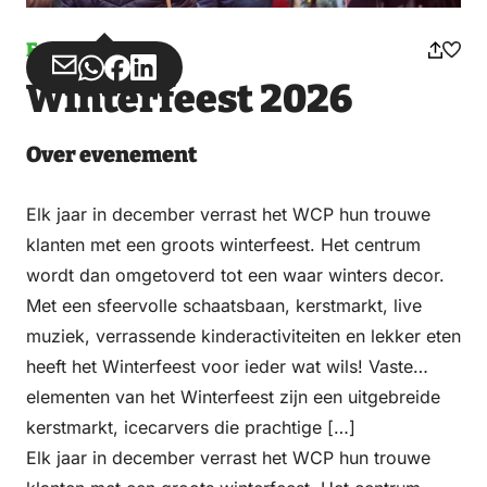
Evenement
Deel
Deel
Deel
Deel
Winterfeest 2026
via
via
op
op
Email
WhatsApp
Facebook
LinkedIn
Over evenement
Elk jaar in december verrast het WCP hun trouwe
klanten met een groots winterfeest. Het centrum
wordt dan omgetoverd tot een waar winters decor.
Met een sfeervolle schaatsbaan, kerstmarkt, live
muziek, verrassende kinderactiviteiten en lekker eten
heeft het Winterfeest voor ieder wat wils! Vaste
elementen van het Winterfeest zijn een uitgebreide
kerstmarkt, icecarvers die prachtige […]
Elk jaar in december verrast het WCP hun trouwe