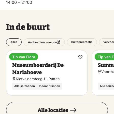
14:00 – 21:00
In de buurt
Alles
Buitenrecreatie
Vervoe
Aanbevolen voor jou
Tip van Flora
Tip van F
Museum
Vakanti
Maak
Museumboerderij De
Summi
favoriet
Mariahoeve
Voorthu
Kiefveldersteeg 11, Putten
Alle seizoenen
Indoor / Binnen
Alle seiz
Alle locaties