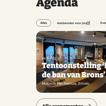
Agenda
Alles
Eve
Aanbevolen voor jou
za 8 aug
Tentoonstelling ‘
de ban van Brons’
Museum Het Pakhuis, Ermelo