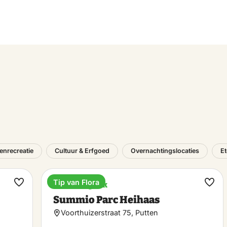
tenrecreatie
Cultuur & Erfgoed
Overnachtingslocaties
Et
Tip van Flora
Vakantiepark
Maak
Maa
Summio Parc Heihaas
favoriet
favo
Voorthuizerstraat 75, Putten