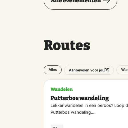
Alle evenementen
Routes
Alles
Wan
Aanbevolen voor jou
Wandelen
Putterbos wandeling
Lekker wandelen in een oerbos? Loop 
Putterbos wandeling.…