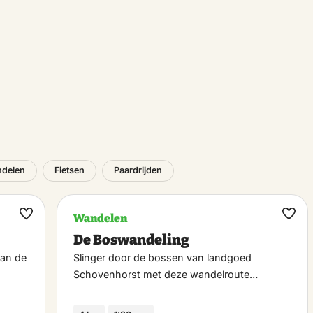
delen
Fietsen
Paardrijden
Wandelen
Maak
Maa
De Boswandeling
favoriet
favo
dan de
Slinger door de bossen van landgoed
Schovenhorst met deze wandelroute…