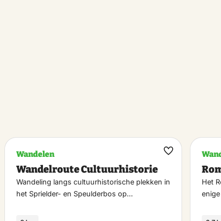
Wandelen
Wand
k
Maak
Wandelroute Cultuurhistorie
Rom
riet
favoriet
Wandeling langs cultuurhistorische plekken in
Het R
het Sprielder- en Speulderbos op…
enig