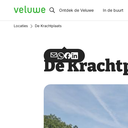
Veluwe
Ontdek de Veluwe
In de buurt
Locaties
De Krachtplaats
Deel
Deel
Deel
Deel
De Kracht
via
via
op
op
Email
WhatsApp
Facebook
LinkedIn