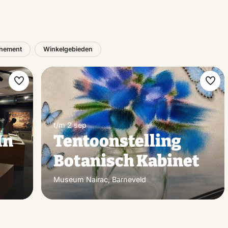
nement
Winkelgebieden
Maak
Maa
favoriet
favo
t/m 2 sep
In
Tentoonstelling
Botanisch Kabinet
Museum Nairac, Barneveld