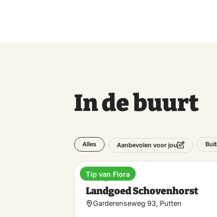
In de buurt
Alles
Bui
Aanbevolen voor jou
Tip van Flora
Landgoed
Landgoed Schovenhorst
Garderenseweg 93, Putten