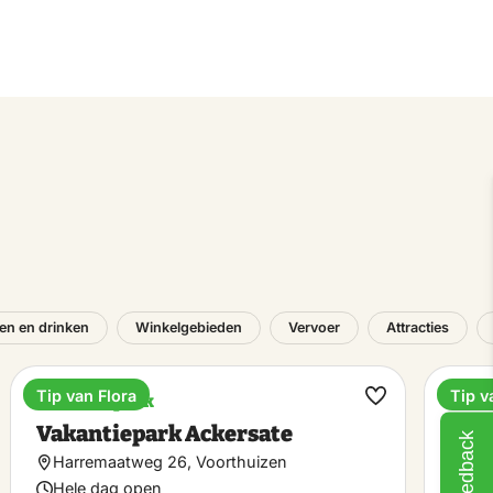
en en drinken
Winkelgebieden
Vervoer
Attracties
Tip van Flora
Tip v
Vakantiepark
Dine
k
Maak
Vakantiepark Ackersate
Res
Feedback
riet
favoriet
Harremaatweg 26, Voorthuizen
Har
Hele dag open