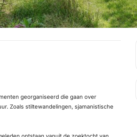
ementen georganiseerd die gaan over
uur. Zoals stiltewandelingen, sjamanistische
r geleden ontstaan vanuit de zoektocht van