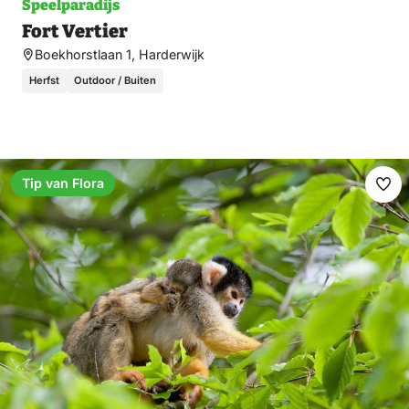
Speelparadijs
Fort Vertier
Boekhorstlaan 1, Harderwijk
Herfst
Outdoor / Buiten
Tip van Flora
Ma
fav