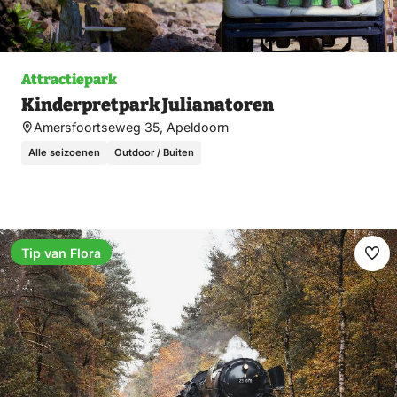
Attractiepark
Kinderpretpark Julianatoren
Amersfoortseweg 35, Apeldoorn
Alle seizoenen
Outdoor / Buiten
Tip van Flora
Ma
fav