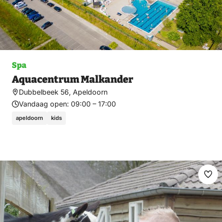
Spa
Aquacentrum Malkander
Dubbelbeek 56, Apeldoorn
Vandaag open:
09:00 – 17:00
apeldoorn
kids
Ma
fav