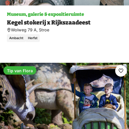
Museum, galerie & expositieruimte
Kegel stokerij x Rijkszaadeest
Wolweg 79 A, Stroe
Ambacht
Herfst
Tip van Flora
Ma
fav