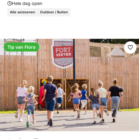
Hele dag open
Alle seizoenen
Outdoor / Buiten
Tip van Flora
Ma
fav