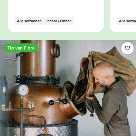
Alle seizoenen
Indoor / Binnen
Alle seiz
Tip van Flora
Ma
fav