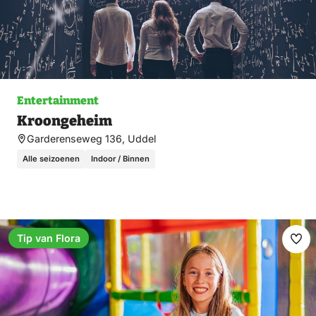
Entertainment
Kroongeheim
Garderenseweg 136, Uddel
Alle seizoenen
Indoor / Binnen
Tip van Flora
Ma
fav