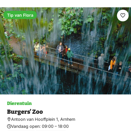
Tip van Flora
Ma
fav
Dierentuin
Burgers’ Zoo
Antoon van Hooffplein 1, Arnhem
Vandaag open:
09:00 – 18:00