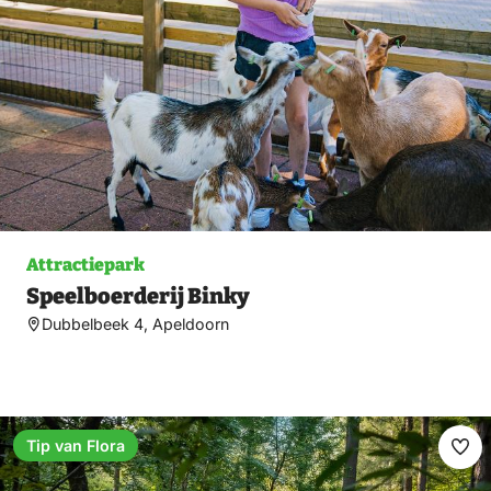
Attractiepark
Speelboerderij Binky
Dubbelbeek 4, Apeldoorn
Tip van Flora
Ma