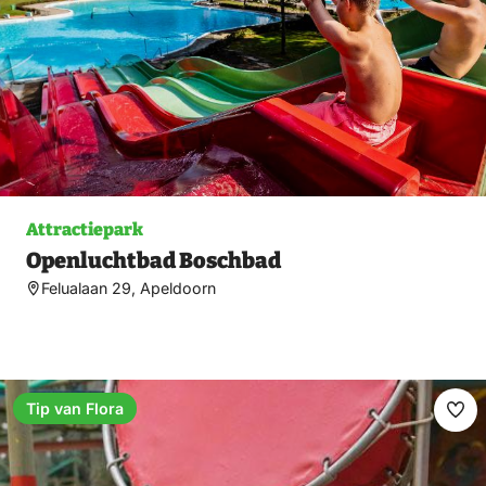
Attractiepark
Openluchtbad Boschbad
Felualaan 29, Apeldoorn
Tip van Flora
Ma
fav