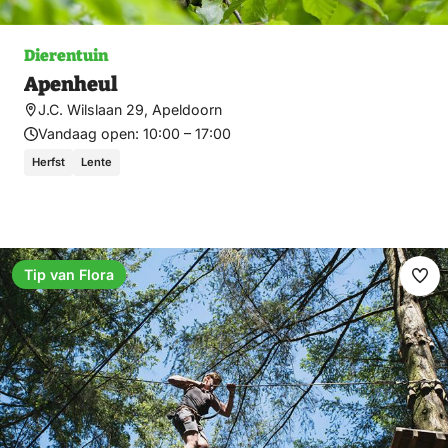
Dierentuin
Apenheul
J.C. Wilslaan 29, Apeldoorn
Vandaag open:
10:00 – 17:00
Herfst
Lente
Tip van Flora
Ma
fav