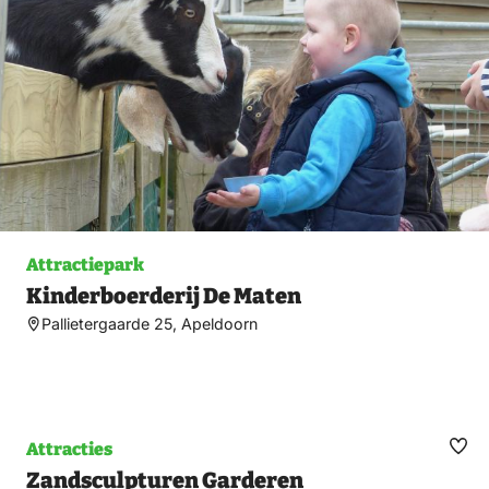
Attractiepark
Kinderboerderij De Maten
Pallietergaarde 25, Apeldoorn
Attracties
Ma
Zandsculpturen Garderen