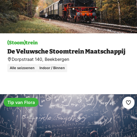
(Stoom)trein
De Veluwsche Stoomtrein Maatschappij
Dorpstraat 140, Beekbergen
Alle seizoenen
Indoor / Binnen
Tip van Flora
Ma
fav