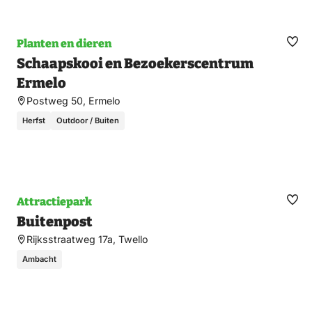
Planten en dieren
Ma
Schaapskooi en Bezoekerscentrum
fav
Ermelo
Postweg 50, Ermelo
Herfst
Outdoor / Buiten
Attractiepark
Ma
Buitenpost
fav
Rijksstraatweg 17a, Twello
Ambacht