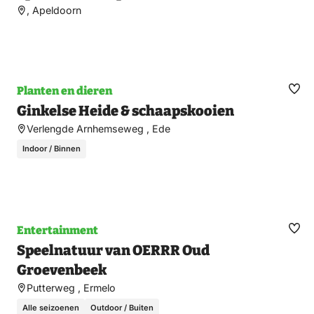
, Apeldoorn
Planten en dieren
Ma
Ginkelse Heide & schaapskooien
fav
Verlengde Arnhemseweg , Ede
Indoor / Binnen
Entertainment
Ma
Speelnatuur van OERRR Oud
fav
Groevenbeek
Putterweg , Ermelo
Alle seizoenen
Outdoor / Buiten