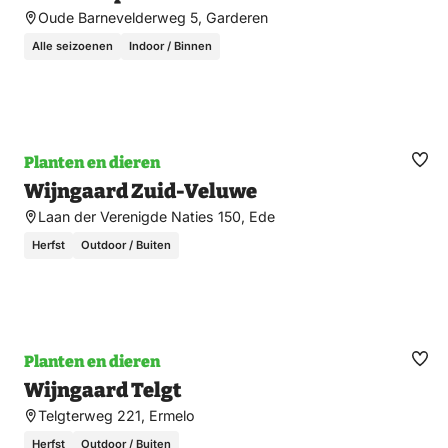
fav
Oude Barnevelderweg 5, Garderen
Alle seizoenen
Indoor / Binnen
Planten en dieren
Ma
Wijngaard Zuid-Veluwe
fav
Laan der Verenigde Naties 150, Ede
Herfst
Outdoor / Buiten
Planten en dieren
Ma
Wijngaard Telgt
fav
Telgterweg 221, Ermelo
Herfst
Outdoor / Buiten