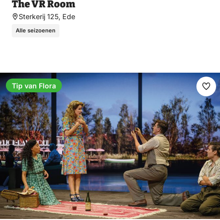
The VR Room
Sterkerij 125, Ede
Alle seizoenen
Tip van Flora
Ma
fav