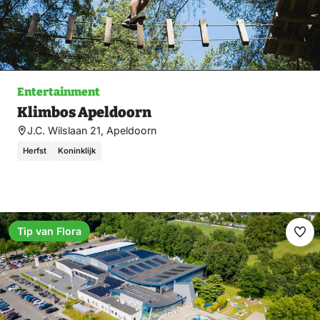
Entertainment
Klimbos Apeldoorn
J.C. Wilslaan 21, Apeldoorn
Herfst
Koninklijk
Tip van Flora
Ma
fav