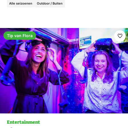
Alle seizoenen
Outdoor / Buiten
Tip van Flora
Ma
fav
Entertainment