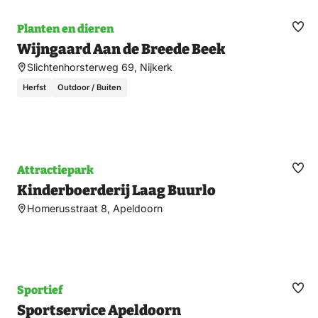
Planten en dieren
Ma
Wijngaard Aan de Breede Beek
fav
Slichtenhorsterweg 69, Nijkerk
Herfst
Outdoor / Buiten
Attractiepark
Ma
Kinderboerderij Laag Buurlo
fav
Homerusstraat 8, Apeldoorn
Sportief
Ma
Sportservice Apeldoorn
fav