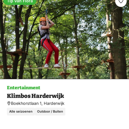
Tip van Flora
Ma
fav
Entertainment
Klimbos Harderwijk
Boekhorstlaan 1, Harderwijk
Alle seizoenen
Outdoor / Buiten