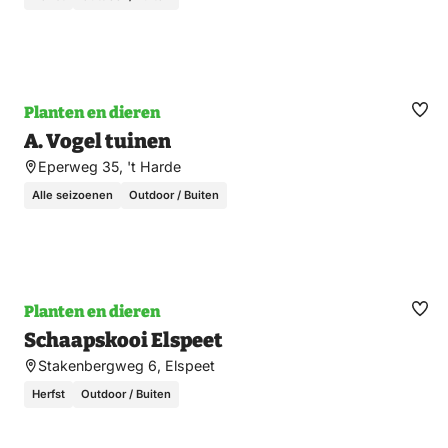
Planten en dieren
Ma
A. Vogel tuinen
fav
Eperweg 35, 't Harde
Alle seizoenen
Outdoor / Buiten
Planten en dieren
Ma
Schaapskooi Elspeet
fav
Stakenbergweg 6, Elspeet
Herfst
Outdoor / Buiten