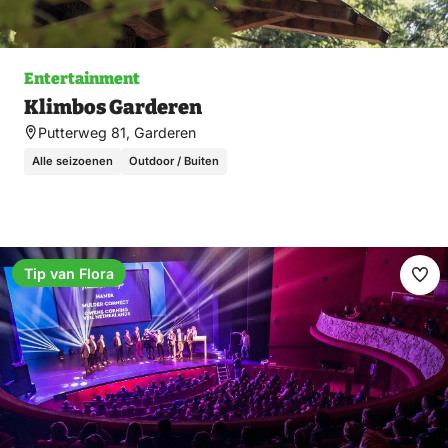
Entertainment
Klimbos Garderen
Putterweg 81, Garderen
Alle seizoenen
Outdoor / Buiten
Tip van Flora
Ma
fav