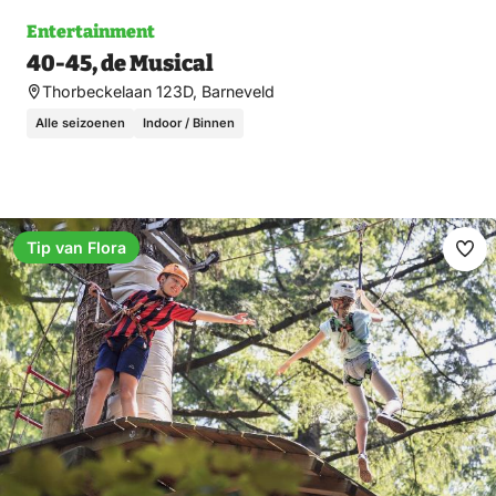
Entertainment
40-45, de Musical
Thorbeckelaan 123D, Barneveld
Alle seizoenen
Indoor / Binnen
Tip van Flora
Ma
fav