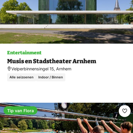
Entertainment
Musis en Stadstheater Arnhem
Velperbinnensingel 15, Arnhem
Alle seizoenen
Indoor / Binnen
Tip van Flora
Ma
fav