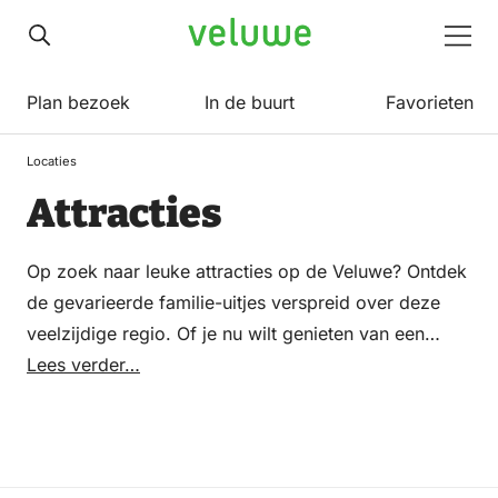
Veluwe
Men
Plan bezoek
In de buurt
Favorieten
Locaties
Attracties
Op zoek naar leuke attracties op de Veluwe? Ontdek
de gevarieerde familie-uitjes verspreid over deze
veelzijdige regio. Of je nu wilt genieten van een
dagje dierentuin te midden van de natuur of de
Lees verder…
kinderen wilt laten spelen in een avontuurlijke
speeltuin, de Veluwe heeft voor elk gezin wat wils.
Van educatieve kinderboerderijen en gezellige
pluktuinen tot spannende attractieparken en