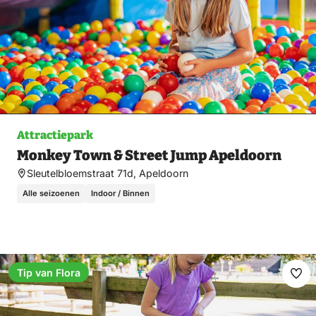
Attractiepark
Monkey Town & Street Jump Apeldoorn
Sleutelbloemstraat 71d, Apeldoorn
Alle seizoenen
Indoor / Binnen
Tip van Flora
Ma
fav