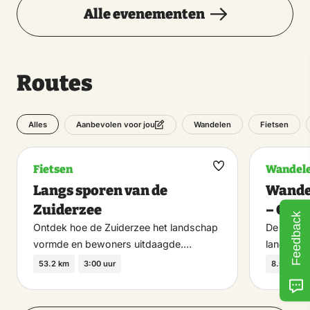
Alle evenementen
Routes
Alles
Wandelen
Fietsen
Aanbevolen voor jou
Fietsen
Wandel
Maak
Langs sporen van de
Wande
favoriet
Zuiderzee
– Cult
Feedback
Ontdek hoe de Zuiderzee het landschap
De cultuu
vormde en bewoners uitdaagde.…
lang en s
53.2 km
3:00 uur
8.5 km