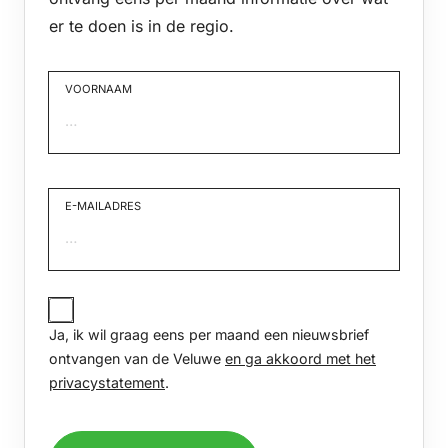
er te doen is in de regio.
VOORNAAM
Voornaam
E-MAILADRES
JA,
IK
Ja, ik wil graag eens per maand een nieuwsbrief
WIL
GRAAG
ontvangen van de Veluwe
en ga akkoord met het
EENS
privacystatement
.
PER
MAAND
EEN