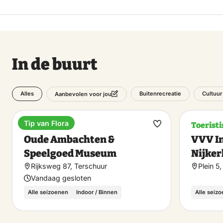
In de buurt
Alles
Buitenrecreatie
Cultuur
Aanbevolen voor jou
Tip van Flora
Museum
Toeristi
Maak
Oude Ambachten &
VVV I
favoriet
Speelgoed Museum
Nijker
Rijksweg 87, Terschuur
Plein 5,
Vandaag gesloten
Alle seizoenen
Indoor / Binnen
Alle seiz