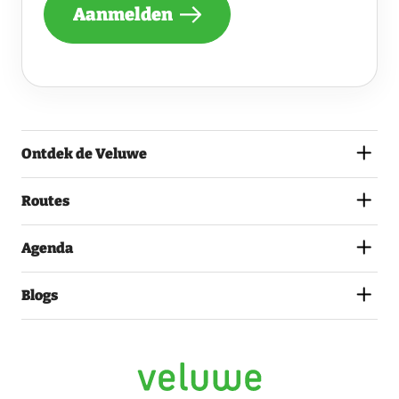
NIEUWSBRIEF
Aanmelden
ONTVANGEN
VAN
DE
VELUWE
EN
GA
AKKOORD
MET
Ontdek de Veluwe
HET
PRIVACYSTATEMENT.
(VEREIST)
Routes
Agenda
Blogs