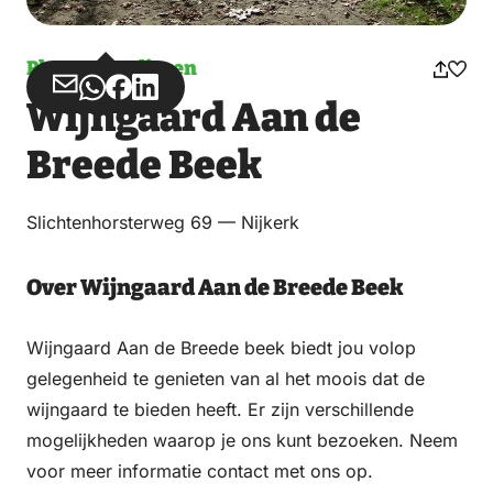
Planten en dieren
Deel
Deel
Deel
Deel
Wijngaard Aan de
via
via
op
op
Email
WhatsApp
Facebook
LinkedIn
Breede Beek
Slichtenhorsterweg 69 — Nijkerk
Over Wijngaard Aan de Breede Beek
Wijngaard Aan de Breede beek biedt jou volop
gelegenheid te genieten van al het moois dat de
wijngaard te bieden heeft. Er zijn verschillende
mogelijk­heden waarop je ons kunt bezoeken. Neem
voor meer informatie contact met ons op.