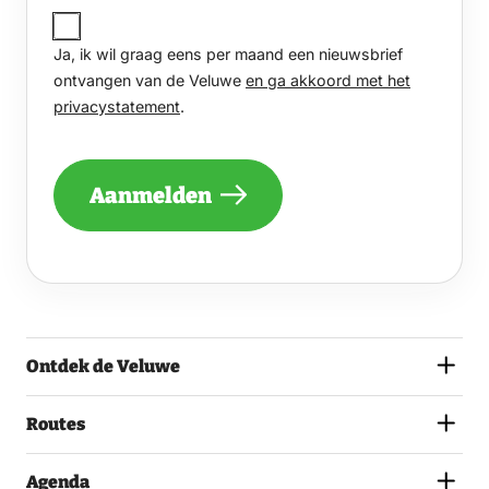
JA,
IK
Ja, ik wil graag eens per maand een nieuwsbrief
WIL
GRAAG
ontvangen van de Veluwe
en ga akkoord met het
EENS
privacystatement
.
PER
MAAND
EEN
NIEUWSBRIEF
Aanmelden
ONTVANGEN
VAN
DE
VELUWE
EN
GA
AKKOORD
MET
Ontdek de Veluwe
HET
PRIVACYSTATEMENT.
(VEREIST)
Routes
Agenda