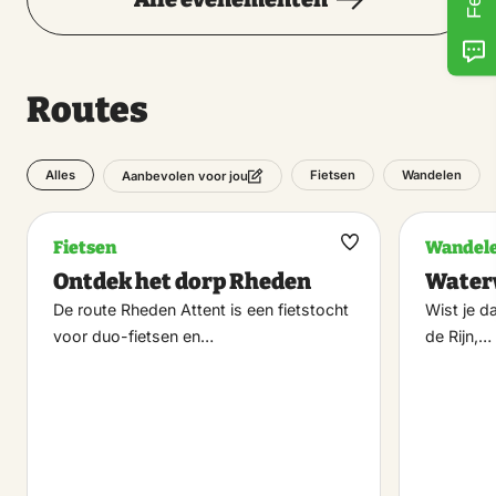
Routes
Alles
Fietsen
Wandelen
Aanbevolen voor jou
Fietsen
Wandel
Maak
Ontdek het dorp Rheden
Water
favoriet
De route Rheden Attent is een fietstocht
Wist je d
voor duo-fietsen en…
de Rijn,…