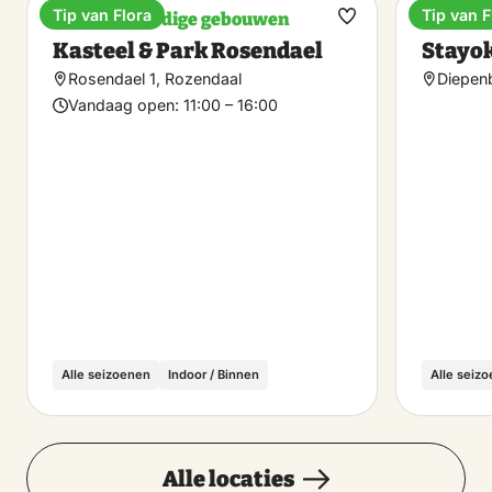
Tip van Flora
Tip van F
Bezienswaardige gebouwen
Hostel
Maak
Kasteel & Park Rosendael
Stayo
favoriet
Rosendael 1, Rozendaal
Diepen
Vandaag open:
11:00 – 16:00
Alle seizoenen
Indoor / Binnen
Alle seiz
Alle locaties