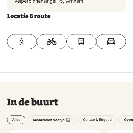
Velperbinnensingel 15, Arnhem
Locatie & route
Toon op kaart
In de buurt
Alles
Cultuur & Erfgoed
Overn
Aanbevolen voor jou