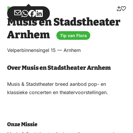
Entertainment
Deel
Deel
Deel
Deel
Musis en Stadstheater
via
via
op
op
Email
WhatsApp
Facebook
LinkedIn
Arnhem
Tip van Flora
Velperbinnensingel 15 — Arnhem
Over Musis en Stadstheater Arnhem
Musis & Stadstheater breed aanbod pop- en
klassieke concerten en theatervoorstellingen.
Onze Missie