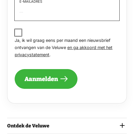
E-MAILADRES
JA,
IK
Ja, ik wil graag eens per maand een nieuwsbrief
WIL
GRAAG
ontvangen van de Veluwe
en ga akkoord met het
EENS
privacystatement
.
PER
MAAND
EEN
NIEUWSBRIEF
Aanmelden
ONTVANGEN
VAN
DE
VELUWE
EN
GA
AKKOORD
MET
Ontdek de Veluwe
HET
PRIVACYSTATEMENT.