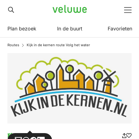
Veluwe
Men
Plan bezoek
In de buurt
Favorieten
Routes
Kijk in de kernen route Volg het water
Fietsen