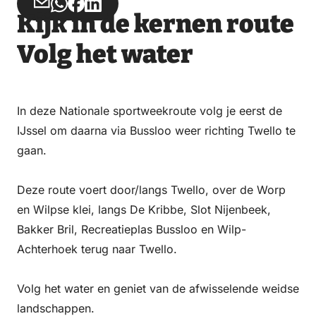
Deel
Deel
Deel
Deel
Kijk in de kernen route
via
via
op
op
Email
WhatsApp
Facebook
LinkedIn
Volg het water
In deze Nationale sportweekroute volg je eerst de
IJssel om daarna via Bussloo weer richting Twello te
gaan.
Deze route voert door/langs Twello, over de Worp
en Wilpse klei, langs De Kribbe, Slot Nijenbeek,
Bakker Bril, Recreatieplas Bussloo en Wilp-
Achterhoek terug naar Twello.
Volg het water en geniet van de afwisselende weidse
landschappen.