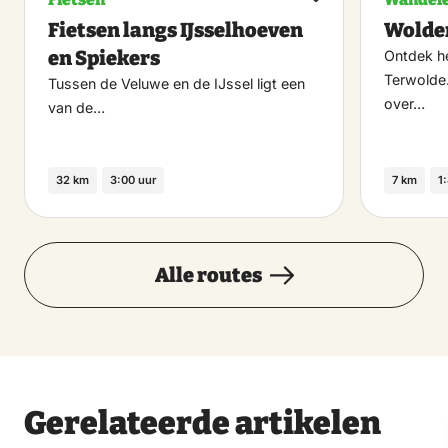
Maak
Fietsen langs IJsselhoeven
Wolde
favoriet
en Spiekers
Ontdek h
Terwolde
Tussen de Veluwe en de IJssel ligt een
over…
van de…
32 km
3:00 uur
7 km
1
Alle routes
Gerelateerde artikelen