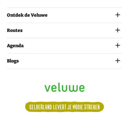
AKKOORD
MET
Ontdek de Veluwe
HET
PRIVACYSTATEMENT.
(VEREIST)
Routes
Agenda
Blogs