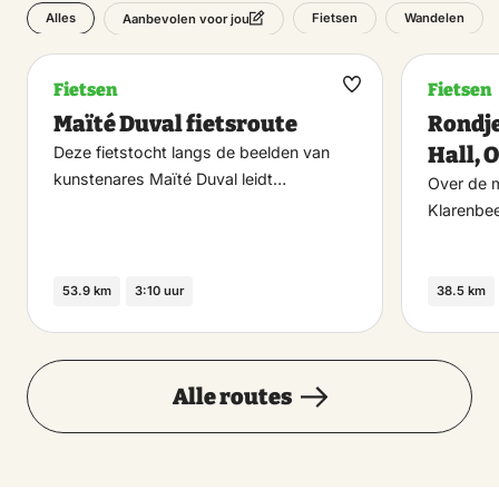
Alles
Fietsen
Wandelen
Aanbevolen voor jou
Fietsen
Fietsen
Maak
Maïté Duval fietsroute
Rondje
favoriet
Hall, 
Deze fietstocht langs de beelden van
kunstenares Maïté Duval leidt…
Over de m
Klarenbe
53.9 km
3:10 uur
38.5 km
Alle routes