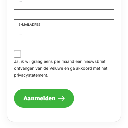
Voornaam
E-MAILADRES
JA,
IK
Ja, ik wil graag eens per maand een nieuwsbrief
WIL
GRAAG
ontvangen van de Veluwe
en ga akkoord met het
EENS
privacystatement
.
PER
MAAND
EEN
NIEUWSBRIEF
Aanmelden
ONTVANGEN
VAN
DE
VELUWE
EN
GA