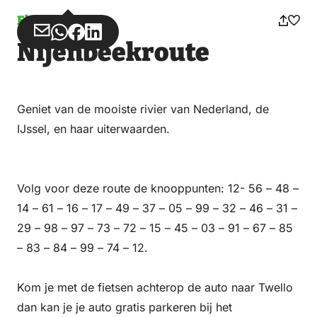
Fietsen
Deel
Deel
Deel
Deel
Nijenbeekroute
via
via
op
op
Email
WhatsApp
Facebook
LinkedIn
Geniet van de mooiste rivier van Nederland, de
IJssel, en haar uiterwaarden.
Volg voor deze route de knooppunten: 12- 56 – 48 –
14 – 61 – 16 – 17 – 49 – 37 – 05 – 99 – 32 – 46 – 31 –
29 – 98 – 97 – 73 – 72 – 15 – 45 – 03 – 91 – 67 – 85
– 83 – 84 – 99 – 74 – 12.
Kom je met de fietsen achterop de auto naar Twello
dan kan je je auto gratis parkeren bij het