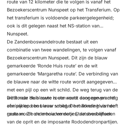
route van 12 kilometer die te volgen is vanaf het
Bezoekerscentrum Nunspeet op het Transferium. Op
het transferium is voldoende parkeergelegenheid;
ook is dit gelegen naast het NS-station van
Nunspeet.
De Zandenboswandelroute bestaat uit een
combinatie van twee wandelingen, te volgen vanaf
Bezoekerscentrum Nunspeet. Dit zijn de blauw
gemarkeerde ‘Ronde Huis route’ en de wit
gemarkeerde ‘Margaretha route’. De verbinding van
de blauwe naar de witte route wordt aangegeven
met een pijl op een wit schild. De weg terug van de
witte naar de blauwe route wordt aangegeven met
De Ronde Huis route is een route door een prachtig
een pijl op een blauw schild. De markering van de
afwisselend bos waar vroeger het Ronde Huis heeft
route wordt onderhouden door Staatsbosbeheer.
gestaan. Zie de mooie vennetjes, de overblijfselen
van de oprit en de imposante Rododendronpartijen.