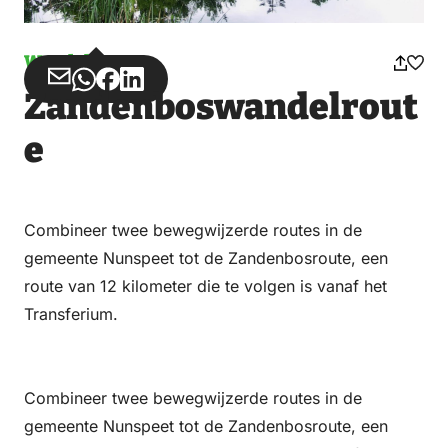
Wandelen
Deel
Deel
Deel
Deel
Zandenboswandelrout
via
via
op
op
Email
WhatsApp
Facebook
LinkedIn
e
Combineer twee bewegwijzerde routes in de
gemeente Nunspeet tot de Zandenbosroute, een
route van 12 kilometer die te volgen is vanaf het
Transferium.
Combineer twee bewegwijzerde routes in de
gemeente Nunspeet tot de Zandenbosroute, een