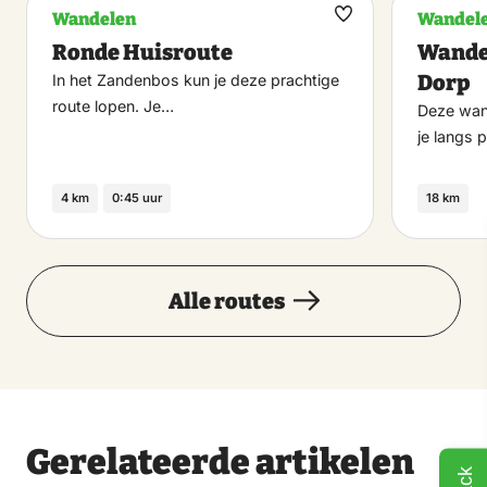
het gebied dat nu het Margarethabosch heet liet
Wandelen
Wandel
Maak
Leonard van Petersom Ramring een hut bouwen en
Ronde Huisroute
Wande
favoriet
vernoemde deze naar zijn vrouw, Margaretha van
Dorp
In het Zandenbos kun je deze prachtige
Petersom Ramring-De Lange. Zij gebruikte de hut
route lopen. Je…
Deze wand
om tijdens haar wandelingen te verpozen.
je langs 
4 km
0:45 uur
18 km
Alle routes
Gerelateerde artikelen