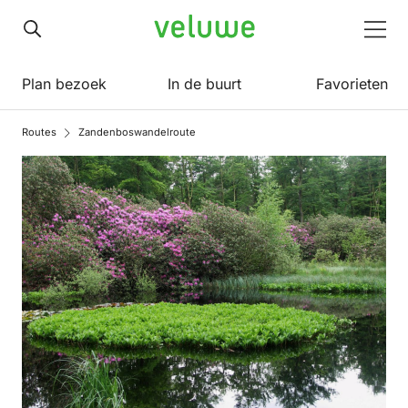
Veluwe
Men
Plan bezoek
In de buurt
Favorieten
Routes
Zandenboswandelroute