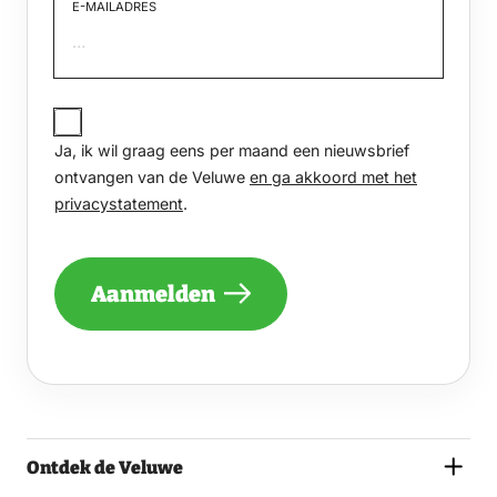
E-MAILADRES
JA,
IK
Ja, ik wil graag eens per maand een nieuwsbrief
WIL
GRAAG
ontvangen van de Veluwe
en ga akkoord met het
EENS
privacystatement
.
PER
MAAND
EEN
NIEUWSBRIEF
Aanmelden
ONTVANGEN
VAN
DE
VELUWE
EN
GA
AKKOORD
MET
Ontdek de Veluwe
HET
PRIVACYSTATEMENT.