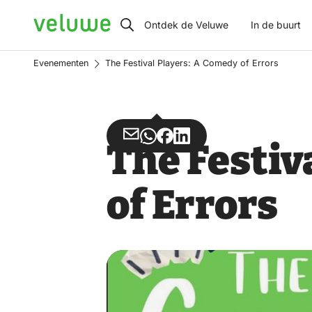
Veluwe
Ontdek de Veluwe
In de buurt
Evenementen
The Festival Players: A Comedy of Errors
Deel
Deel
Deel
Deel
The Festiv
via
via
op
op
Email
WhatsApp
Facebook
LinkedIn
of Errors