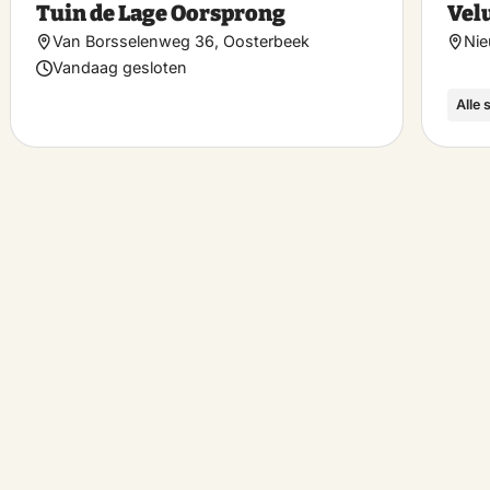
Tuin de Lage Oorsprong
Vel
riet
favoriet
Van Borsselenweg 36, Oosterbeek
Nie
Vandaag gesloten
Alle