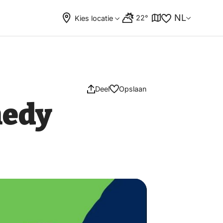
NL
22°
Kies locatie
Deel
Opslaan
medy