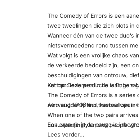
The Comedy of Errors is een aane
twee tweelingen die zich plots in 
Wanneer één van de twee duo’s in
nietsvermoedend rond tussen men
Wat volgt is een vrolijke chaos v
de verkeerde bedoeld zijn, een on
beschuldigingen van ontrouw, dief
Let op: Deze productie is Engels 
Kortom: iedereen in de war, behalv
The Comedy of Errors is a series
Aanvang 19:00 uur, kasteel open v
who suddenly find themselves in t
When one of the two pairs arrives 
Een drankje in de pauze is inbegr
unsuspectingly among people who
Lees verder…
What follows is a cheerful chaos o