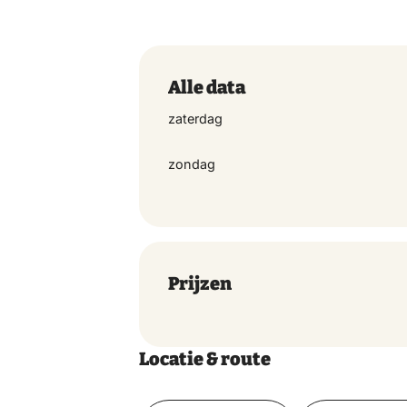
wrong person, an unexpected arrest
and complete madness.
In short: everyone is confused, e
Alle data
zaterdag
zondag
Prijzen
Locatie & route