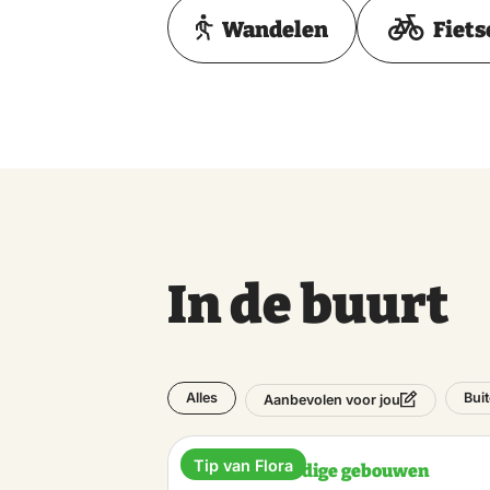
Wandelen
Fiets
In de buurt
Alles
Bui
Aanbevolen voor jou
Tip van Flora
Bezienswaardige gebouwen