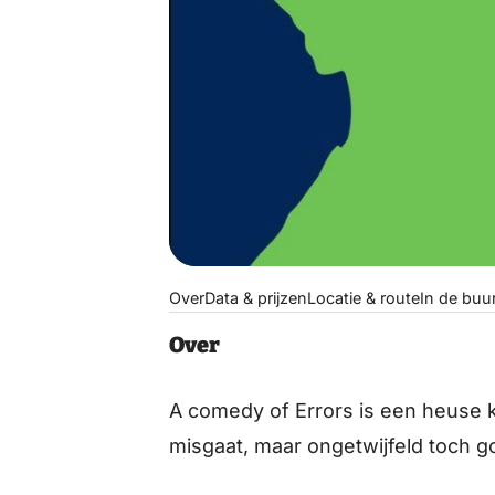
Over
Data & prijzen
Locatie & route
In de buu
Over
A comedy of Errors is een heuse kl
misgaat, maar ongetwijfeld toch g