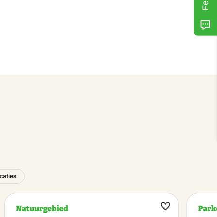
caties
Natuurgebied
Park
k
Maak