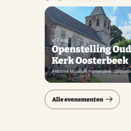
vr 7 aug
Openstelling Ou
Kerk Oosterbeek
Airborne Museum Hartenstein, Oosterb
Alle evenementen