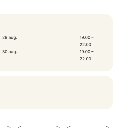
, and wild accusations of infidelity, theft,
xcept the audience.
29 aug.
19.00 –
22.00
30 aug.
19.00 –
22.00