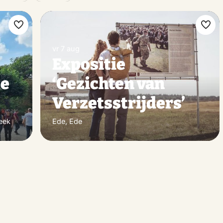
Maak
Maa
favoriet
favo
vr 7 aug
Expositie
de
‘Gezichten van
Verzetsstrijders’
eek
Ede, Ede