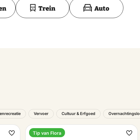
Toon op kaart
en
Trein
Auto
tenrecreatie
Vervoer
Cultuur & Erfgoed
Overnachtingslo
Tip van Flora
Hotel
Maak
Maa