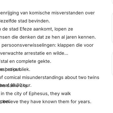
enrijging van komische misverstanden over
dezelfde stad bevinden.
 de stad Efeze aankomt, lopen ze
sen die denken dat ze hen al jaren kennen.
an persoonsverwisselingen: klappen die voor
verwachte arrestatie en wilde
stal en complete gekte.
gesproken.
e het publiek.
 of comical misunderstandings about two twins
anaf 18:30 uur.
he same city.
in the city of Ephesus, they walk
epen.
 believe they have known them for years.
f mistaken identities: blows meant for the