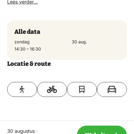
elementen!.
Lees verder…
Alle data
zondag
30 aug.
14:30 – 16:30
Locatie & route
Toon op kaart
30 augustus ·