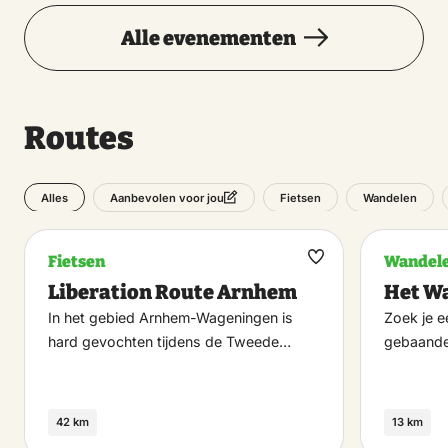
Alle evenementen
Routes
Alles
Fietsen
Wandelen
Aanbevolen voor jou
Fietsen
Wandel
Maak
Liberation Route Arnhem
Het W
favoriet
In het gebied Arnhem-Wageningen is
Zoek je e
hard gevochten tijdens de Tweede…
gebaande
42 km
13 km