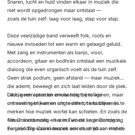
Snaren, lucht en huid vinden elkaar in muziek die
niet wordt opgedrongen maar ontstaat —
zoals de tuin zelf: laag voor laag, stap voor stap.
Deze veelzijdige band verweeft folk, roots en
nieuwe invloeden tot een warm en gelaagd geluid.
Met zang en instrumenten als banjo, viool,
accordeon, gitaar en bodhrán ontstaat een muzikale
dialoog die even organisch voelt als de tuin zelf.
Geen strak podium, geen afstand — maar muziek
die ademt, beweegt en zich laat leiden door de plek.
Dit is geen optreden om haastig bij te wonen, maar
Laat je verrassen en ervaar hoe toevallige
om even te blijven en om te zitten, te luisteren en te
ontmoetingen kunnen uitgroeien tot iets blijvends.
merken hoe muziek wortel kan schieten. En zoals de
natuur soms rustig en soms woest en onstuimig is,
The Coincidences – live in Tuin de Lage Oorsprong
zo gaan The Coincidences ook de strijd aan met de
Een middag waarin muziek en natuur elkaar vinden.