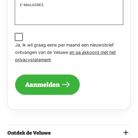
E-MAILADRES
JA,
IK
Ja, ik wil graag eens per maand een nieuwsbrief
WIL
GRAAG
ontvangen van de Veluwe
en ga akkoord met het
EENS
privacystatement
.
PER
MAAND
EEN
NIEUWSBRIEF
Aanmelden
ONTVANGEN
VAN
DE
VELUWE
EN
GA
AKKOORD
MET
Ontdek de Veluwe
HET