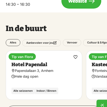
Website
14:30 – 16:30
In de buurt
Alles
Vervoer
Cultuur & Erfg
Aanbevolen voor jou
Tip van Flora
Tip van F
Hotel
Beziens
Maak
Hotel Papendal
Kaste
favoriet
Papendallaan 3, Arnhem
Fontein
Hele dag open
Vandaa
Alle seizoenen
Indoor / Binnen
Alle seiz