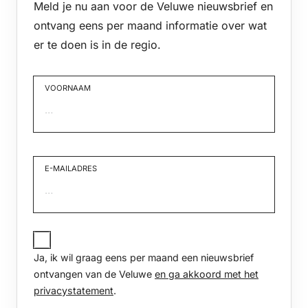
Meld je nu aan voor de Veluwe nieuwsbrief en
ontvang eens per maand informatie over wat
er te doen is in de regio.
VOORNAAM
Voornaam
E-MAILADRES
JA,
IK
Ja, ik wil graag eens per maand een nieuwsbrief
WIL
GRAAG
ontvangen van de Veluwe
en ga akkoord met het
EENS
privacystatement
.
PER