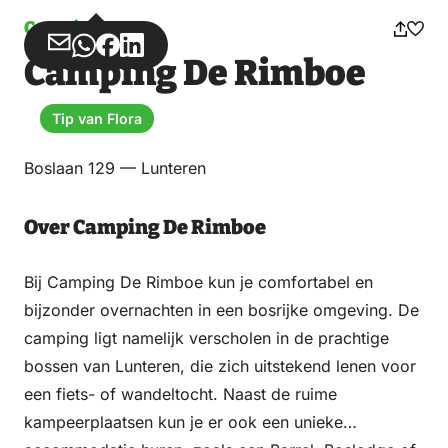
Camping
Deel
Deel
Deel
Deel
Camping De Rimboe
via
via
op
op
Email
WhatsApp
Facebook
LinkedIn
Tip van Flora
Boslaan 129 — Lunteren
Over Camping De Rimboe
Bij Camping De Rimboe kun je comfortabel en
bijzonder overnachten in een bosrijke omgeving. De
camping ligt namelijk verscholen in de prachtige
bossen van Lunteren, die zich uitstekend lenen voor
een fiets- of wandeltocht. Naast de ruime
kampeerplaatsen kun je er ook een unieke