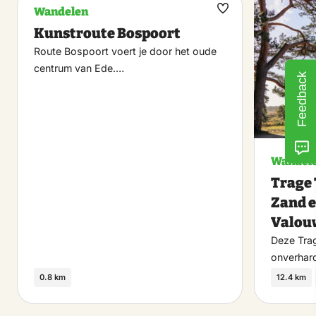
Wandelen
Maak
Kunstroute Bospoort
favoriet
Route Bospoort voert je door het oude
centrum van Ede.…
Feedback
Wandel
Trage
Zand e
Valou
Deze Tra
onverhar
0.8 km
12.4 km