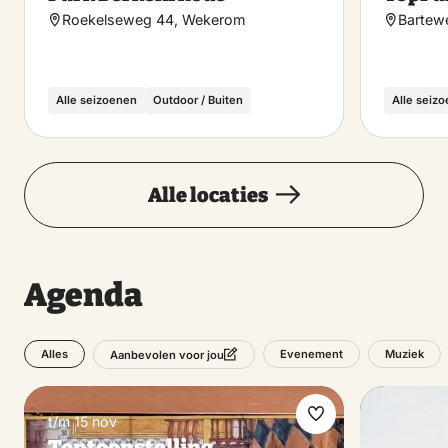
favoriet
Roekelseweg 44, Wekerom
Bartew
Alle seizoenen
Outdoor / Buiten
Alle seiz
Alle locaties
Agenda
Alles
Evenement
Muziek
Aanbevolen voor jou
t/m 15 nov
Maak