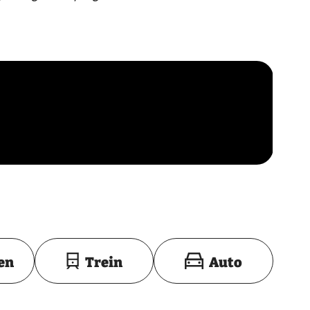
Toon op kaart
en
Trein
Auto