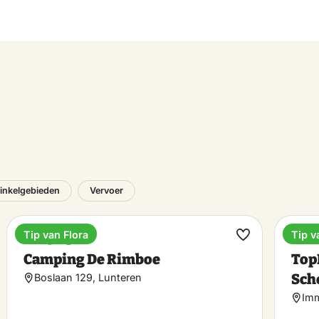
inkelgebieden
Vervoer
Tip van Flora
Tip v
Camping
Vaka
k
Maak
Camping De Rimboe
Top
riet
favoriet
Sch
Boslaan 129, Lunteren
Imm