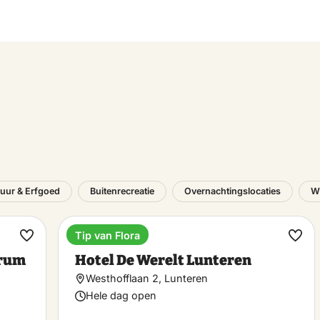
tuur & Erfgoed
Buitenrecreatie
Overnachtingslocaties
W
Tip van Flora
Hotel
Maak
Maa
trum
Hotel De Werelt Lunteren
favoriet
favo
Westhofflaan 2, Lunteren
Hele dag open