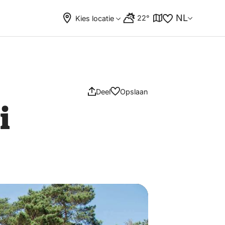
NL
22°
Kies locatie
Deel
Opslaan
i