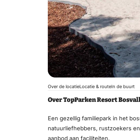
Over de locatie
Locatie & route
In de buurt
Over TopParken Resort Bosval
Een gezellig familiepark in het bosri
natuurliefhebbers, rustzoekers e
aanbod aan faciliteiten.